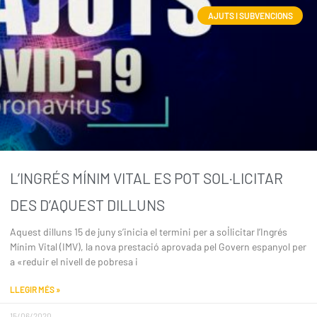
AJUTS I SUBVENCIONS
L’INGRÉS MÍNIM VITAL ES POT SOL·LICITAR
DES D’AQUEST DILLUNS
Aquest dilluns 15 de juny s’inicia el termini per a sol·licitar l’Ingrés
Mínim Vital (IMV), la nova prestació aprovada pel Govern espanyol per
a «reduir el nivell de pobresa i
LLEGIR MÉS »
15/06/2020