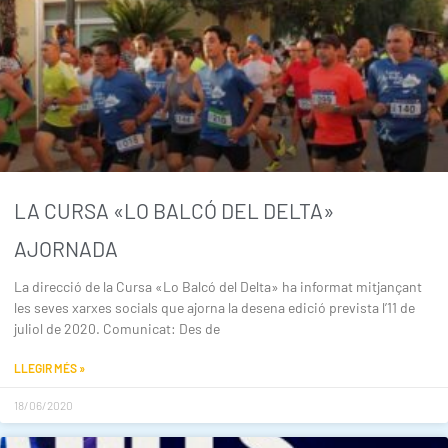
LA CURSA «LO BALCÓ DEL DELTA»
AJORNADA
La direcció de la Cursa «Lo Balcó del Delta» ha informat mitjançant
les seves xarxes socials que ajorna la desena edició prevista l’11 de
juliol de 2020. Comunicat: Des de
LLEGIR MÉS »
18/06/2020