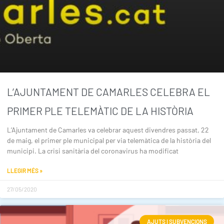
L’AJUNTAMENT DE CAMARLES CELEBRA EL
PRIMER PLE TELEMÀTIC DE LA HISTÒRIA
L’Ajuntament de Camarles va celebrar aquest divendres passat, 22
de maig, el primer ple municipal per via telemàtica de la història del
municipi. La crisi sanitària del coronavirus ha modificat
LLEGIR MÉS »
27/05/2020
AJUTS I SUBVENCIONS