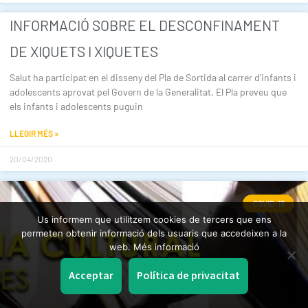
INFORMACIÓ SOBRE EL DESCONFINAMENT
DE XIQUETS I XIQUETES
Salut ha participat en el disseny del Pla de Sortida al carrer d’infants i
adolescents aprovat pel Govern de la Generalitat. El Pla preveu que
els infants i adolescents puguin
LLEGIR MÉS »
20/04/2020
COVID-19
Us informem que utilitzem cookies de tercers que ens
permeten obtenir informació dels usuaris que accedeixen a la
web. Més informació
Acceptar
Política de privacitat