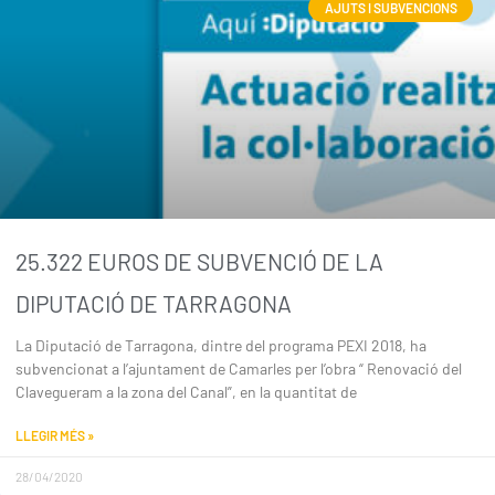
AJUTS I SUBVENCIONS
25.322 EUROS DE SUBVENCIÓ DE LA
DIPUTACIÓ DE TARRAGONA
La Diputació de Tarragona, dintre del programa PEXI 2018, ha
subvencionat a l’ajuntament de Camarles per l’obra “ Renovació del
Clavegueram a la zona del Canal”, en la quantitat de
LLEGIR MÉS »
28/04/2020