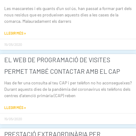
Les mascaretes i els guants d’un sol ús, han passat a formar part dels
nous residus que es produeixen aquests dies a les cases de la
comarca. Malauradament els darrers
LLEGIR MÉS »
15/05/2020
EL WEB DE PROGRAMACIÓ DE VISITES
PERMET TAMBÉ CONTACTAR AMB EL CAP
Has de fer una consulta al teu CAP i per telèfon no ho aconsegueixes?
Durant aquests dies de la pandèmia del coronavirus els telèfons dels
centres d’atenció primària (CAP) reben
LLEGIR MÉS »
15/05/2020
PRESTACIÓ EXTRAORDINÀRIA PER