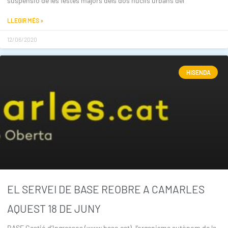
suspensió de les festes majors dels dos nuclis urbans del
LLEGIR MÉS »
12/06/2020
HISENDA
EL SERVEI DE BASE REOBRE A CAMARLES
AQUEST 18 DE JUNY
BASE Gestió d’Ingressos (www.base.cat), l’organisme autònom de la