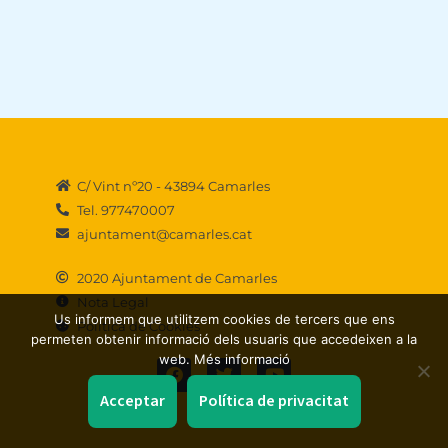
C/ Vint nº20 - 43894 Camarles
Tel. 977470007
ajuntament@camarles.cat
2020 Ajuntament de Camarles
Nota Legal
Us informem que utilitzem cookies de tercers que ens
Política de Cookies
permeten obtenir informació dels usuaris que accedeixen a la
F
T
Y
web. Més informació
a
w
o
c
i
u
Acceptar
Política de privacitat
e
t
t
b
t
u
o
e
b