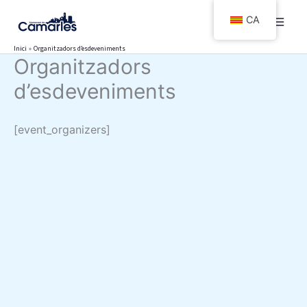
Vés
CA
al
contingut
Inici
Organitzadors d’esdeveniments
Organitzadors
d’esdeveniments
[event_organizers]