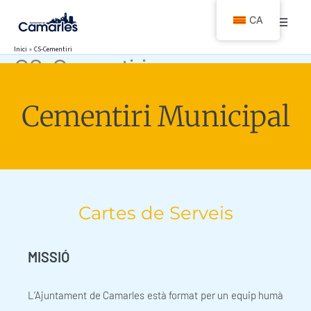
Vés
CA
al
contingut
Inici
CS-Cementiri
CS-Cementiri
Cementiri Municipal
Cartes de Serveis
MISSIÓ
L’Ajuntament de Camarles està format per un equip humà