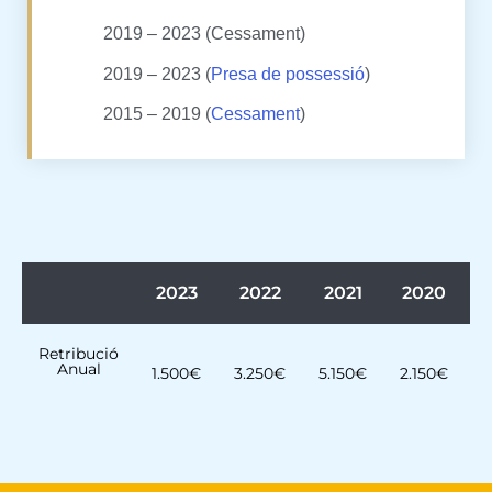
2019 – 2023 (Cessament)
2019 – 2023 (
Presa de possessió
)
2015 – 2019 (
Cessament
)
2023
2022
2021
2020
Retribució
Anual
1.500€
3.250€
5.150€
2.150€
5