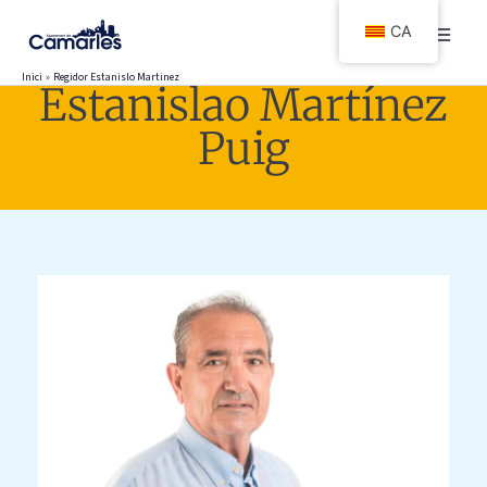
Vés
CA
al
contingut
Inici
Regidor Estanislo Martinez
Estanislao Martínez
Puig