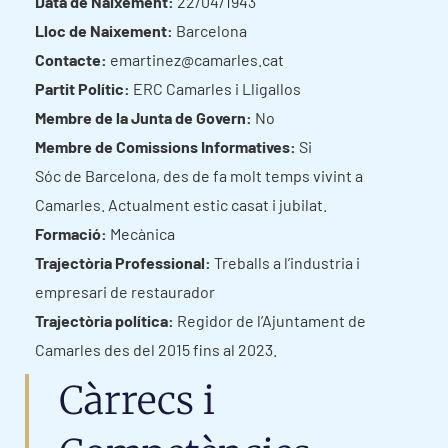
Data de Naixement:
22/04/1943
Lloc de Naixement:
Barcelona
Contacte:
emartinez@camarles.cat
Partit Polític:
ERC Camarles i Lligallos
Membre de la Junta de Govern:
No
Membre de Comissions Informatives:
Si
Sóc de Barcelona, des de fa molt temps vivint a
Camarles. Actualment estic casat i jubilat.
Formació:
Mecànica
Trajectòria Professional:
Treballs a l’industria i
empresari de restaurador
Trajectòria política:
Regidor de l’Ajuntament de
Camarles des del 2015 fins al 2023.
Càrrecs i