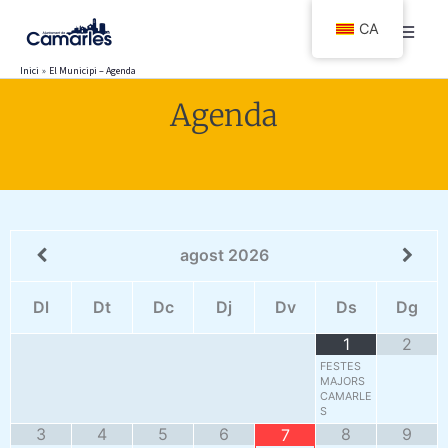
Vés
CA
al
contingut
Inici
El Municipi – Agenda
Agenda
agost
2026
Dl
Dt
Dc
Dj
Dv
Ds
Dg
1
2
FESTES
MAJORS
CAMARLE
S
3
4
5
6
8
9
7