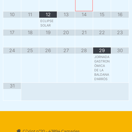
10
11
12
13
14
15
16
ECLIPSE
SOLAR
17
18
19
20
21
22
23
24
25
26
27
28
29
30
JORNADA
GASTRON
ÒMICA
DE LA
BALDANA
D'ARRÒS
31
C/ Vint nº20 - 43894 Camarles