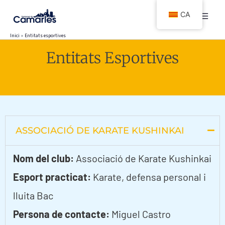
Vés
CA
al
contingut
Inici
Entitats esportives
Entitats Esportives
ASSOCIACIÓ DE KARATE KUSHINKAI
Nom del club:
Associació de Karate Kushinkai
Esport practicat:
Karate, defensa personal i
lluita Bac
Persona de contacte:
Miguel Castro