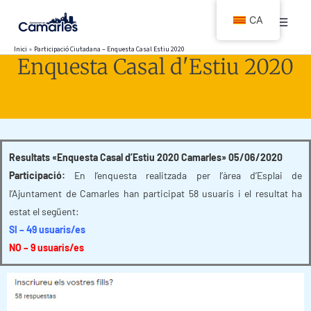
Vés
CA
al
contingut
Inici
Participació Ciutadana – Enquesta Casal Estiu 2020
Enquesta Casal d'Estiu 2020
Resultats «Enquesta Casal d’Estiu 2020 Camarles» 05/06/2020
Participació:
En l’enquesta realitzada per l’àrea d’Esplai de
l’Ajuntament de Camarles han participat 58 usuaris i el resultat ha
estat el següent:
SI – 49 usuaris/es
NO – 9 usuaris/es