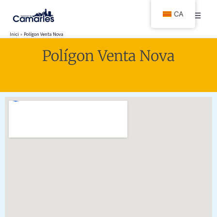
Vés
CA
al
contingut
Inici
Polígon Venta Nova
Polígon Venta Nova