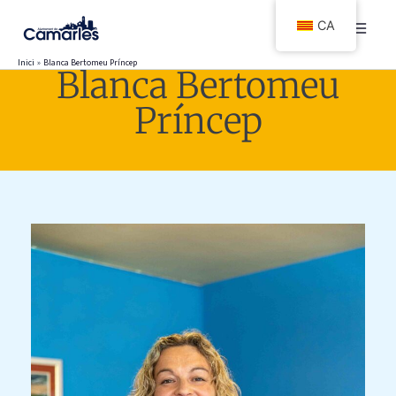
Vés
CA
al
contingut
Inici
Blanca Bertomeu Príncep
Blanca Bertomeu
Príncep