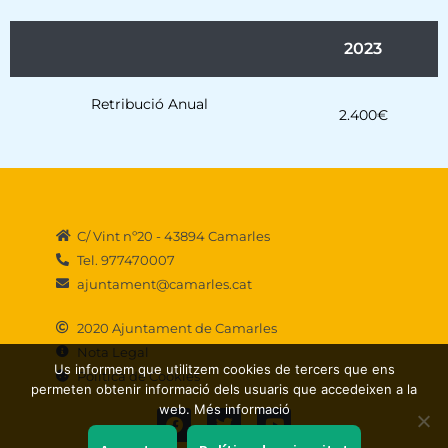
2023
Retribució Anual
2.400€
C/ Vint nº20 - 43894 Camarles
Tel. 977470007
ajuntament@camarles.cat
2020 Ajuntament de Camarles
Nota Legal
Us informem que utilitzem cookies de tercers que ens
Política de Cookies
permeten obtenir informació dels usuaris que accedeixen a la
F
T
Y
web. Més informació
a
w
o
c
i
u