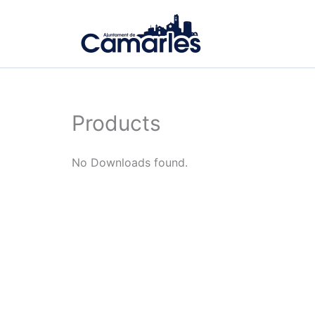
Vés
al
contingut
Products
No Downloads found.