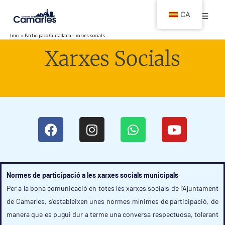
Vés
CA
al
contingut
Inici
Participaco Ciutadana – xarxes socials
Xarxes Socials
F
I
W
Y
a
n
h
o
c
s
a
u
e
t
t
t
b
a
s
u
Normes de participació a les xarxes socials municipals
o
g
a
b
Per a la bona comunicació en totes les xarxes socials de l’Ajuntament
o
r
p
e
de Camarles, s’estableixen unes normes mínimes de participació, de
k
a
p
manera que es pugui dur a terme una conversa respectuosa, tolerant
m