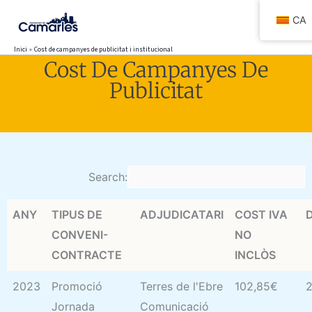
Vés
CA
al
contingut
Inici
Cost de campanyes de publicitat i institucional
Cost De Campanyes De
Publicitat
Search:
ANY
TIPUS DE
ADJUDICATARI
COST IVA
CONVENI-
NO
CONTRACTE
INCLÒS
2023
Promoció
Terres de l'Ebre
102,85€
2
Jornada
Comunicació