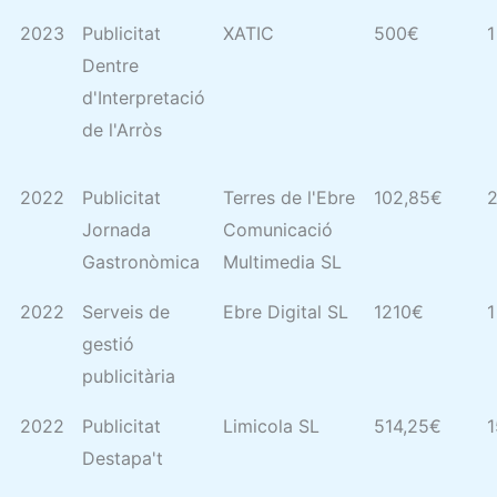
2023
Publicitat
XATIC
500€
1
Dentre
d'Interpretació
de l'Arròs
2022
Publicitat
Terres de l'Ebre
102,85€
2
Jornada
Comunicació
Gastronòmica
Multimedia SL
2022
Serveis de
Ebre Digital SL
1210€
1
gestió
publicitària
2022
Publicitat
Limicola SL
514,25€
1
Destapa't