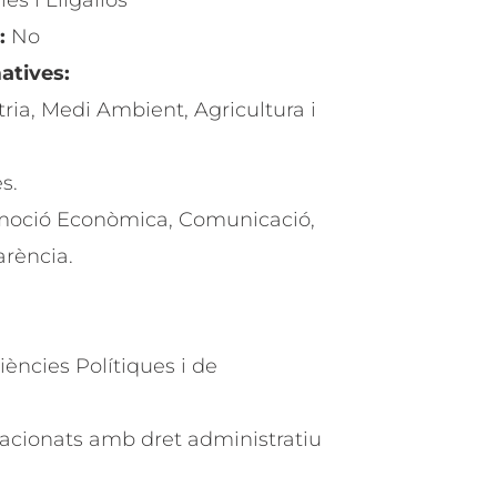
s i Lligallos
:
No
atives:
ria, Medi Ambient, Agricultura i
s.
romoció Econòmica, Comunicació,
arència.
ències Polítiques i de
elacionats amb dret administratiu