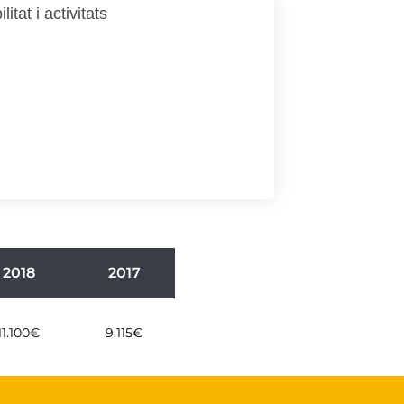
tat i activitats
2018
2017
11.100€
9.115€