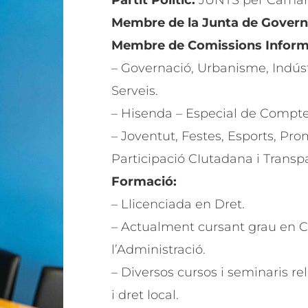
Partit Polític:
JUNTS per Camarle
Membre de la Junta de Govern
Membre de Comissions Inform
– Governació, Urbanisme, Indúst
Serveis.
– Hisenda – Especial de Compte
– Joventut, Festes, Esports, P
Participació CIutadana i Transp
Formació:
– Llicenciada en Dret.
– Actualment cursant grau en Ci
l’Administració.
– Diversos cursos i seminaris r
i dret local.