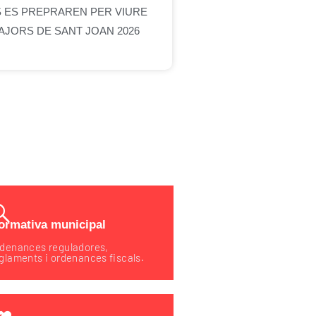
S ES PREPRAREN PER VIURE
AJORS DE SANT JOAN 2026
ormativa municipal
denances reguladores,
glaments i ordenances fiscals.