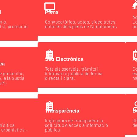
J
l
Plens
Ac
nis,
Convocatòries, actes, video actes,
Lo
tic, protecció
notícies dels plens de l'ajuntament.
pr
Seu Electrònica
A
ca
Tots els sserveis, tràmits i
Co
e presentar,
informació pública de forma
es
 a la bustia
directa i clara.
mu
vei.
Transparència
B
Indicadors de transparència,
Di
n´sitica
sol·licitud d'accés a informació
de
 urbanistics...
pública.