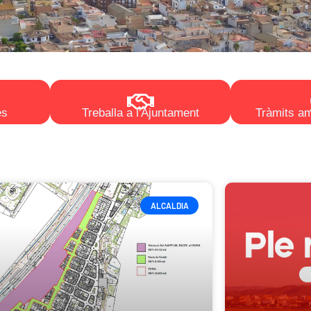
es
Treballa a l'Ajuntament
Tràmits am
ALCALDIA