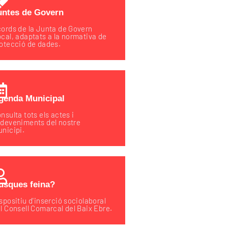
untes de Govern
ords de la Junta de Govern
cal, adaptats a la normativa de
otecció de dades.
genda Municipal
nsulta tots els actes i
deveniments del nostre
nicipi.
usques feina?
spositiu d'inserció sociolaboral
l Consell Comarcal del Baix Ebre.