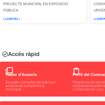
PROJECTE MUNICIPAL EN EXPOSICIÓ
CONVO
PÚBLICA
URGEN
LLEGIR MÉS »
LLEGIR M
Accés ràpid
Tauler d'Anuncis
Perfil del Contra
Es poden consultar els edictes i
Plataforma de serve
anuncis de competència
contractació públic
municipal.
Licitacions en curs.