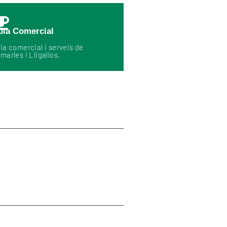
uia Comercial
ia comercial i serveis de
marles i Lligallos.