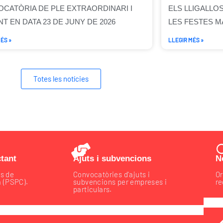
CATÒRIA DE PLE EXTRAORDINARI I
ELS LLIGALLO
T EN DATA 23 DE JUNY DE 2026
LES FESTES M
ÉS »
LLEGIR MÉS »
Totes les notícies
ctant
Ajuts i subvencions
N
is de
Convocatòries d'ajuts i
Or
a (PSPC).
subvencions per empreses i
re
particulars.