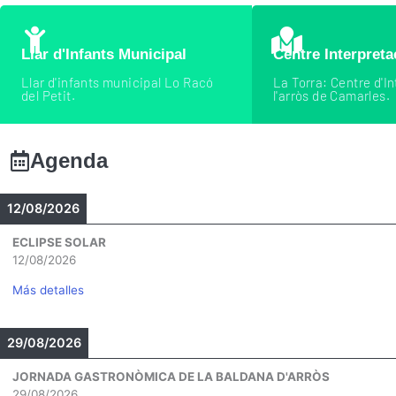
Llar d'Infants Municipal
Centre Interpreta
Llar d'infants municipal Lo Racó
La Torra: Centre d'I
del Petit.
l'arròs de Camarles.
Agenda
12/08/2026
ECLIPSE SOLAR
12/08/2026
Más detalles
29/08/2026
JORNADA GASTRONÒMICA DE LA BALDANA D'ARRÒS
29/08/2026