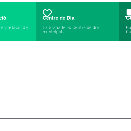
ció
Centre de Dia
G
nterpretació de
La Granadella: Centre de dia
Gu
municipal .
Ca