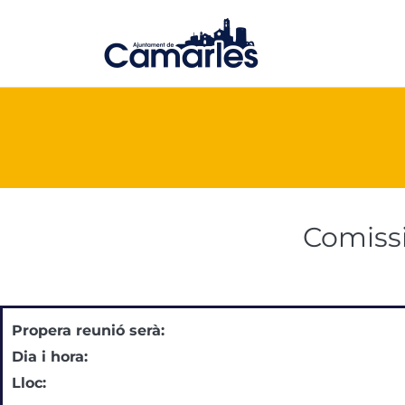
Vés
al
contingut
Comissi
Propera reunió serà:
Dia i hora:
Lloc: