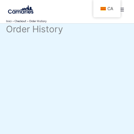
Vés
CA
al
contingut
Inici
Checkout
Order History
Order History