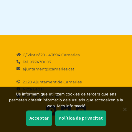
C/ Vint nº20 - 43894 Camarles
Tel. 977470007
ajuntament@camarles.cat
2020 Ajuntament de Camarles
Nota Legal
Us informem que utilitzem cookies de tercers que ens
Política de Cookies
permeten obtenir informació dels usuaris que accedeixen a la
F
T
Y
web. Més informació
a
w
o
c
i
u
Acceptar
Política de privacitat
e
t
t
b
t
u
o
e
b