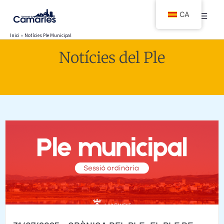
Vés
CA
al
contingut
Inici
Notícies Ple Municipal
Notícies del Ple