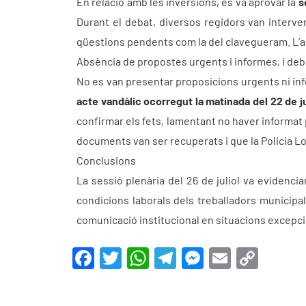
En relació amb les inversions, es va aprovar la
s
Durant el debat, diversos regidors van interven
qüestions pendents com la del clavegueram. L’a
Absència de propostes urgents i informes, i de
No es van presentar proposicions urgents ni info
acte vandàlic ocorregut la matinada del 22 de ju
confirmar els fets, lamentant no haver informat p
documents van ser recuperats i que la Policia Lo
Conclusions
La sessió plenària del 26 de juliol va evidencia
condicions laborals dels treballadors municipals
comunicació institucional en situacions excepc
F
T
W
T
M
E
C
a
w
h
el
e
m
o
c
itt
at
e
s
ai
p