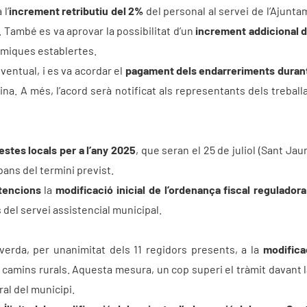
l’
increment retributiu del 2%
del personal al servei de l’Ajunta
. També es va aprovar la possibilitat d’un
increment addicional 
òmiques establertes.
ventual, i es va acordar el
pagament dels endarreriments durant 
na. A més, l’acord serà notificat als representants dels treball
estes locals per a l’any 2025
, que seran el 25 de juliol (Sant Jau
bans del termini previst.
stencions
la
modificació inicial de l’ordenança fiscal reguladora
del servei assistencial municipal.
 verda, per unanimitat dels 11 regidors presents, a la
modifica
s camins rurals. Aquesta mesura, un cop superi el tràmit davant 
ral del municipi.