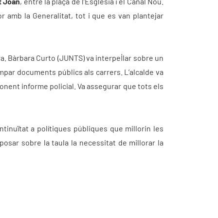
t Joan
, entre la plaça de l’Església i el Canal Nou.
r amb la Generalitat, tot i que es van plantejar
Sra. Bàrbara Curto (JUNTS) va interpel·lar sobre un
ampar documents públics als carrers. L’alcalde va
ponent informe policial. Va assegurar que tots els
ntinuïtat a polítiques públiques que millorin les
posar sobre la taula la necessitat de millorar la