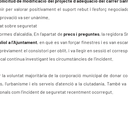
ol·licitud de modificació del projecte d’adequació del carrer San
ir per valorar positivament el suport rebut i l’esforç negociado
provació va ser unànime.
bat sobre seguretat
rmes d’alcaldia. En l’apartat de
precs i preguntes
, la regidora 
liol a l’Ajuntament
, en què es van forçar finestres i es van esc
rèviament el consistori per oblit, i va llegir en sessió el corres
cal continua investigant les circumstàncies de l’incident.
r la voluntat majoritària de la corporació municipal de donar co
, l’urbanisme i els serveis d’atenció a la ciutadania. També va 
ionals com l’incident de seguretat recentment ocorregut.