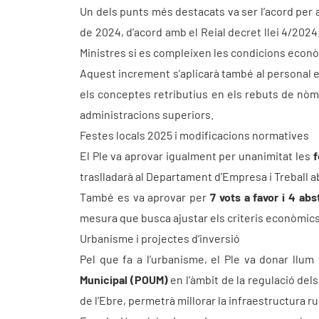
Un dels punts més destacats va ser l’acord per a 
de 2024, d’acord amb el Reial decret llei 4/2024
Ministres si es compleixen les condicions econ
Aquest increment s’aplicarà també al personal e
els conceptes retributius en els rebuts de nòmi
administracions superiors.
Festes locals 2025 i modificacions normatives
El Ple va aprovar igualment per unanimitat les
f
traslladarà al Departament d’Empresa i Treball a
També es va aprovar per
7 vots a favor i 4 ab
mesura que busca ajustar els criteris econòmics 
Urbanisme i projectes d’inversió
Pel que fa a l’urbanisme, el Ple va donar llum
Municipal (POUM)
en l’àmbit de la regulació del
de l’Ebre, permetrà millorar la infraestructura ru