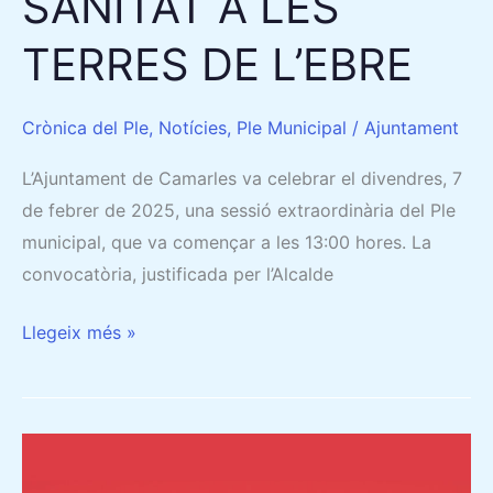
SANITAT A LES
LES
TERRES
TERRES DE L’EBRE
DE
L’EBRE
Crònica del Ple
,
Notícies
,
Ple Municipal
/
Ajuntament
L’Ajuntament de Camarles va celebrar el divendres, 7
de febrer de 2025, una sessió extraordinària del Ple
municipal, que va començar a les 13:00 hores. La
convocatòria, justificada per l’Alcalde
Llegeix més »
17/12/2024
–