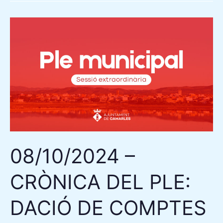
08/10/2024
–
CRÒNICA
DEL
PLE:
DACIÓ
DE
COMPTES
DE
08/10/2024 –
DRECRETS
DE
CRÒNICA DEL PLE:
LA
PRESIDÈNCIA
DACIÓ DE COMPTES