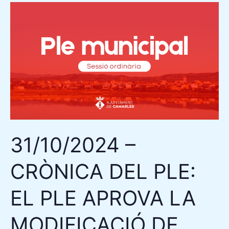
31/10/2024
–
CRÒNICA
DEL
PLE:
EL
PLE
APROVA
LA
31/10/2024 –
MODIFICACIÓ
DE
CRÒNICA DEL PLE:
LES
FESTES
EL PLE APROVA LA
LOCALS
I
MODIFICACIÓ DE