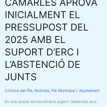
CAMARLES APROVA
EL
INICIALMENT EL
SUPORT
D’ERC
PRESSUPOST DEL
I
L’ABSTENCIÓ
2025 AMB EL
DE
JUNTS
SUPORT D’ERC I
L’ABSTENCIÓ DE
JUNTS
Crònica del Ple
,
Notícies
,
Ple Municipal
/
Ajuntament
En una sessió extraordinària urgent celebrada avui