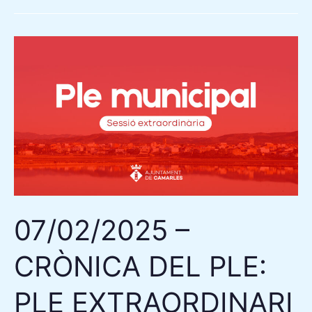
07/02/2025
–
CRÒNICA
DEL
PLE:
PLE
EXTRAORDINARI
A
CAMARLES
07/02/2025 –
PER
ABORDAR
CRÒNICA DEL PLE:
SERVEIS
ESSENCIALS:
PLE EXTRAORDINARI
PRÒRROGA