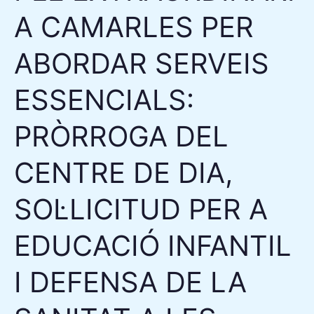
DEL
A CAMARLES PER
CENTRE
ABORDAR SERVEIS
DE
DIA,
ESSENCIALS:
SOL·LICITUD
PER
PRÒRROGA DEL
A
EDUCACIÓ
CENTRE DE DIA,
INFANTIL
I
SOL·LICITUD PER A
DEFENSA
EDUCACIÓ INFANTIL
DE
LA
I DEFENSA DE LA
SANITAT
A