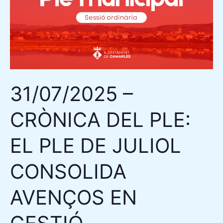
DEL
PLE:
EL
PLE
DE
JULIOL
31/07/2025 –
CONSOLIDA
AVENÇOS
CRÒNICA DEL PLE:
EN
GESTIÓ
EL PLE DE JULIOL
ECONÒMICA,
OBRES
CONSOLIDA
I
AVENÇOS EN
SERVEIS
PÚBLICS