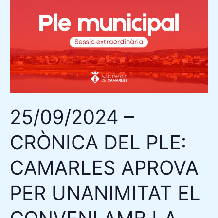
–
CRÒNICA
DEL
PLE:
CAMARLES
APROVA
PER
UNANIMITAT
25/09/2024 –
EL
CONVENI
CRÒNICA DEL PLE:
AMB
LA
CAMARLES APROVA
DIPUTACIÓ
DE
PER UNANIMITAT EL
TARRAGONA
PER