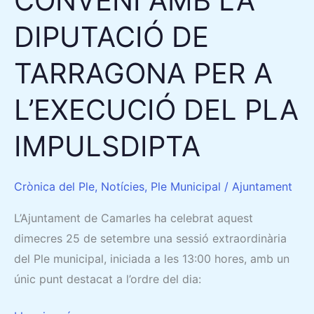
CONVENI AMB LA
A
DIPUTACIÓ DE
L’EXECUCIÓ
DEL
TARRAGONA PER A
PLA
IMPULSDIPTA
L’EXECUCIÓ DEL PLA
IMPULSDIPTA
Crònica del Ple
,
Notícies
,
Ple Municipal
/
Ajuntament
L’Ajuntament de Camarles ha celebrat aquest
dimecres 25 de setembre una sessió extraordinària
del Ple municipal, iniciada a les 13:00 hores, amb un
únic punt destacat a l’ordre del dia: