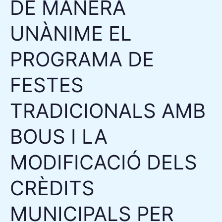
DE MANERA
TRADICIONALS
AMB
UNÀNIME EL
BOUS
I
PROGRAMA DE
LA
MODIFICACIÓ
FESTES
DELS
CRÈDITS
TRADICIONALS AMB
MUNICIPALS
BOUS I LA
PER
2,15
MODIFICACIÓ DELS
MILIONS
D’EUROS
CRÈDITS
MUNICIPALS PER