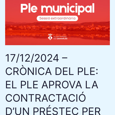
CRÒNICA
DEL
PLE:
EL
PLE
APROVA
LA
17/12/2024 –
CONTRACTACIÓ
D’UN
CRÒNICA DEL PLE:
PRÉSTEC
PER
EL PLE APROVA LA
A
LA
CONTRACTACIÓ
REFORMA
D’UN PRÉSTEC PER
DE