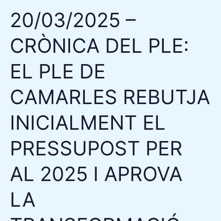
CAMARLES
20/03/2025 –
REBUTJA
INICIALMENT
CRÒNICA DEL PLE:
EL
PRESSUPOST
EL PLE DE
PER
AL
CAMARLES REBUTJA
2025
INICIALMENT EL
I
APROVA
PRESSUPOST PER
LA
TRANSFORMACIÓ
AL 2025 I APROVA
DE
LA
LA
MANCOMUNITAT
DELTATRES