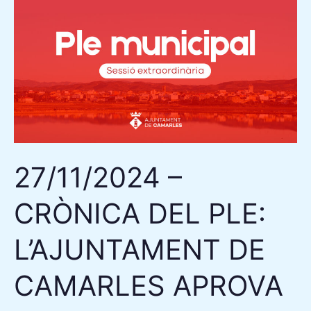
–
CRÒNICA
DEL
PLE:
L’AJUNTAMENT
DE
CAMARLES
APROVA
27/11/2024 –
DE
MANERA
CRÒNICA DEL PLE:
UNÀNIME
EL
L’AJUNTAMENT DE
PROGRAMA
DE
CAMARLES APROVA
FESTES