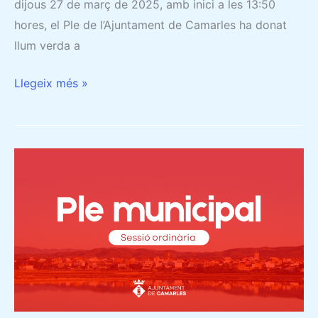
dijous 27 de març de 2025, amb inici a les 13:50
hores, el Ple de l’Ajuntament de Camarles ha donat
llum verda a
Llegeix més »
20/03/2025
–
CRÒNICA
DEL
PLE:
EL
PLE
DE