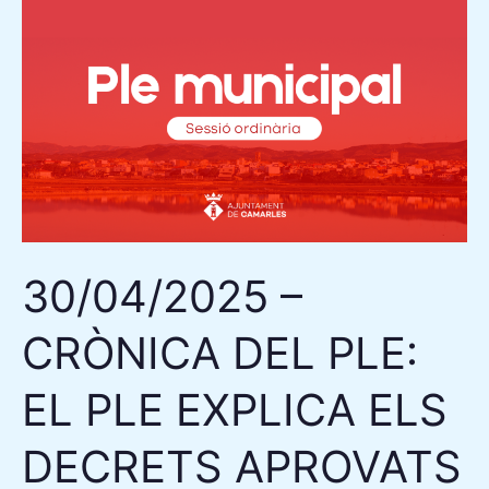
30/04/2025
–
CRÒNICA
DEL
PLE:
EL
PLE
EXPLICA
ELS
30/04/2025 –
DECRETS
APROVATS
CRÒNICA DEL PLE:
I
EL
EL PLE EXPLICA ELS
NOU
PLA
DECRETS APROVATS
PRESSUPOSTARI