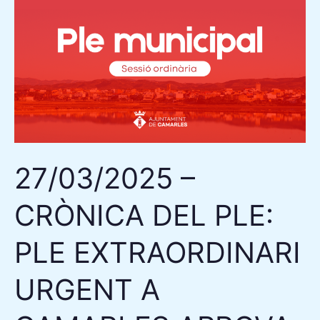
–
CRÒNICA
DEL
PLE:
PLE
EXTRAORDINARI
URGENT
A
27/03/2025 –
CAMARLES
APROVA
CRÒNICA DEL PLE:
INICIALMENT
EL
PLE EXTRAORDINARI
PRESSUPOST
DEL
URGENT A
2025
AMB