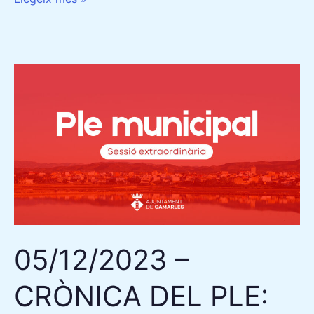
05/12/2023
–
CRÒNICA
DEL
PLE:
APROVACIÓ
DE
MODIFICACIÓ
DE
05/12/2023 –
CRÈDIT
CRÒNICA DEL PLE: