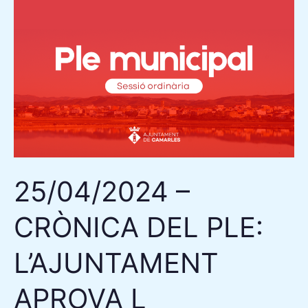
25/04/2024
–
CRÒNICA
DEL
PLE:
L’AJUNTAMENT
APROVA
L
APROGRAMACIÓ
25/04/2024 –
DE
LES
CRÒNICA DEL PLE:
FESTES
MAJORS
L’AJUNTAMENT
I
DELEGA
APROVA L
LA