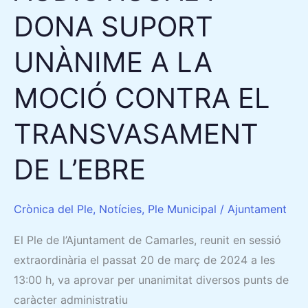
LA
DONA SUPORT
MOCIÓ
UNÀNIME A LA
CONTRA
EL
MOCIÓ CONTRA EL
TRANSVASAMENT
DE
TRANSVASAMENT
L’EBRE
DE L’EBRE
Crònica del Ple
,
Notícies
,
Ple Municipal
/
Ajuntament
El Ple de l’Ajuntament de Camarles, reunit en sessió
extraordinària el passat 20 de març de 2024 a les
13:00 h, va aprovar per unanimitat diversos punts de
caràcter administratiu