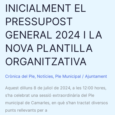
PLANTILLA
INICIALMENT EL
ORGANITZATIVA
PRESSUPOST
GENERAL 2024 I LA
NOVA PLANTILLA
ORGANITZATIVA
Crònica del Ple
,
Notícies
,
Ple Municipal
/
Ajuntament
Aquest dilluns 8 de juliol de 2024, a les 12:00 hores,
s’ha celebrat una sessió extraordinària del Ple
municipal de Camarles, en què s’han tractat diversos
punts rellevants per a