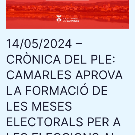
CAMARLES
APROVA
LA
FORMACIÓ
14/05/2024 –
DE
LES
CRÒNICA DEL PLE:
MESES
ELECTORALS
CAMARLES APROVA
PER
A
LA FORMACIÓ DE
LES
LES MESES
ELECCIONS
AL
ELECTORALS PER A
PARLAMENT
EUROPEU