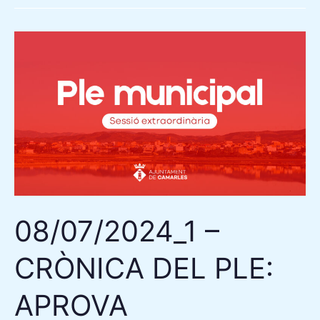
08/07/2024_1
–
CRÒNICA
DEL
PLE:
APROVA
INICIALMENT
EL
PRESSUPOST
08/07/2024_1 –
GENERAL
2024
CRÒNICA DEL PLE:
I
LA
APROVA
NOVA