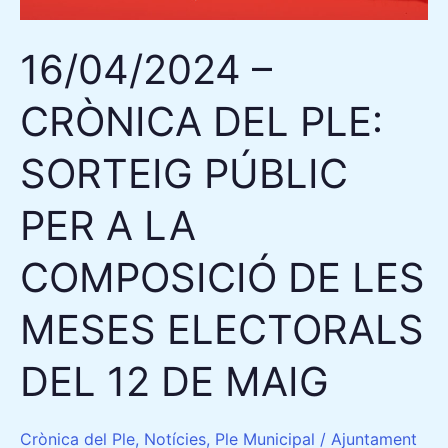
PER
A
16/04/2024 –
LA
COMPOSICIÓ
CRÒNICA DEL PLE:
DE
LES
SORTEIG PÚBLIC
MESES
ELECTORALS
PER A LA
DEL
COMPOSICIÓ DE LES
12
DE
MESES ELECTORALS
MAIG
DEL 12 DE MAIG
Crònica del Ple
,
Notícies
,
Ple Municipal
/
Ajuntament