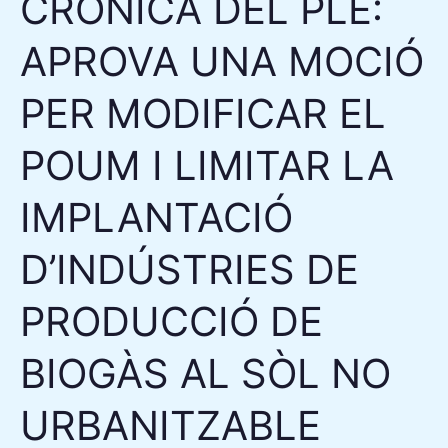
CRÒNICA DEL PLE:
POUM
I
APROVA UNA MOCIÓ
LIMITAR
LA
PER MODIFICAR EL
IMPLANTACIÓ
POUM I LIMITAR LA
D’INDÚSTRIES
DE
IMPLANTACIÓ
PRODUCCIÓ
DE
D’INDÚSTRIES DE
BIOGÀS
AL
PRODUCCIÓ DE
SÒL
NO
BIOGÀS AL SÒL NO
URBANITZABLE
URBANITZABLE