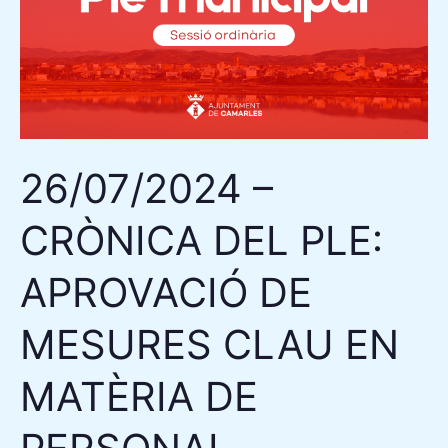
DEL
PLE:
APROVACIÓ
DE
MESURES
CLAU
26/07/2024 –
EN
MATÈRIA
CRÒNICA DEL PLE:
DE
PERSONAL,
APROVACIÓ DE
URBANISME
I
MESURES CLAU EN
SEERVEIS
MATÈRIA DE
MUNICIPALS