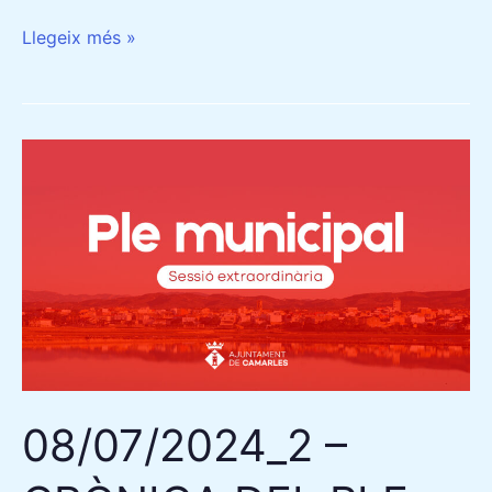
Llegeix més »
08/07/2024_2
–
CRÒNICA
DEL
PLE:
APROVA
UNA
MOCIÓ
PER
08/07/2024_2 –
MODIFICAR
EL