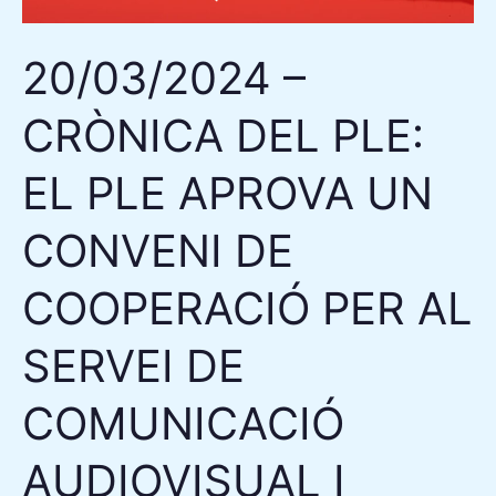
APROVA
UN
20/03/2024 –
CONVENI
DE
CRÒNICA DEL PLE:
COOPERACIÓ
PER
EL PLE APROVA UN
AL
SERVEI
CONVENI DE
DE
COOPERACIÓ PER AL
COMUNICACIÓ
AUDIOVISUAL
SERVEI DE
I
DONA
COMUNICACIÓ
SUPORT
UNÀNIME
AUDIOVISUAL I
A