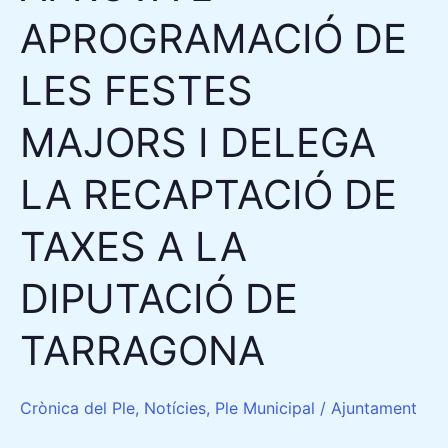
APROGRAMACIÓ DE
RECAPTACIÓ
DE
LES FESTES
TAXES
A
MAJORS I DELEGA
LA
DIPUTACIÓ
LA RECAPTACIÓ DE
DE
TARRAGONA
TAXES A LA
DIPUTACIÓ DE
TARRAGONA
Crònica del Ple
,
Notícies
,
Ple Municipal
/
Ajuntament