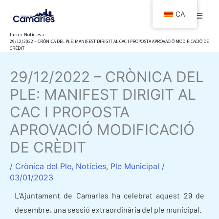
Vés
CA
al
contingut
Inici
Notícies
29/12/2022 – CRÒNICA DEL PLE: MANIFEST DIRIGIT AL CAC I PROPOSTA APROVACIÓ MODIFICACIÓ DE
CRÈDIT
29/12/2022 – CRÒNICA DEL
PLE: MANIFEST DIRIGIT AL
CAC I PROPOSTA
APROVACIÓ MODIFICACIÓ
DE CRÈDIT
/
Crònica del Ple
,
Notícies
,
Ple Municipal
/
03/01/2023
L’Ajuntament de Camarles ha celebrat aquest 29 de
desembre, una sessió extraordinària del ple municipal.