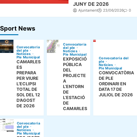
JUNY DE 2026
Ajuntament
23/06/2026
0
Sport News
Convocatoria
Convocatoria
del ple
del ple
Notícies
Notícies
Ple Municipal
Ple Municipal
Convocatoria del
EXPOSICIÓ
CAMARLES
ple
PÚBLICA
Notícies
ES
Ple Municipal
DEL
PREPARA
CONVOCATÒRIA
PROJECTE
PER VIURE
DE PLE
A
L’ECLIPSI
ORDINARI EN
L’ENTORN
TOTAL DE
DATA 17 DE
DE
SOL DEL 12
JULIOL DE 2026
L’ESTACIÓ
D’AGOST
DE
DE 2026
CAMARLES
Convocatoria
del ple
Notícies
Ple Municipal