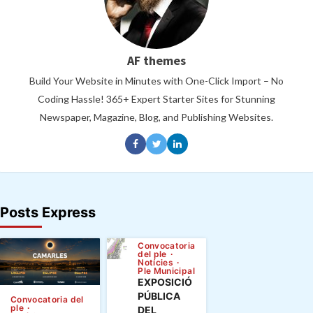
AF themes
Build Your Website in Minutes with One-Click Import – No
Coding Hassle! 365+ Expert Starter Sites for Stunning
Newspaper, Magazine, Blog, and Publishing Websites.
about
CAMARLES
Posts Express
ES
PREPARA
Convocatoria
PER
del ple
Notícies
VIURE
Ple Municipal
EXPOSICIÓ
L’ECLIPSI
PÚBLICA
Convocatoria del
TOTAL
ple
DEL