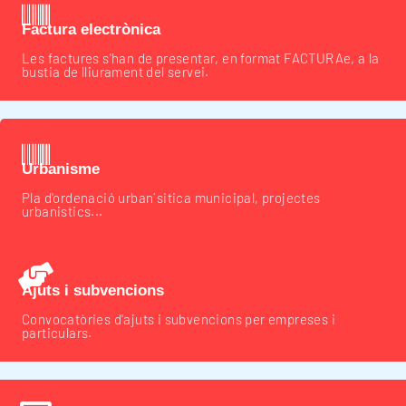
Factura electrònica
Les factures s'han de presentar, en format FACTURAe, a la
bustia de lliurament del servei.
Urbanisme
Pla d'ordenació urban´sitica municipal, projectes
urbanistics...
Ajuts i subvencions
Convocatòries d'ajuts i subvencions per empreses i
particulars.