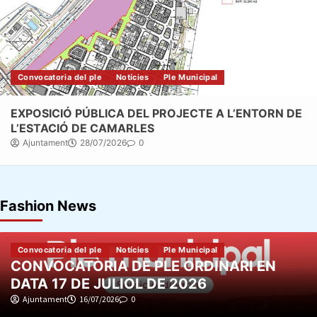
Convocatoria del ple
Notícies
Ple Municipal
EXPOSICIÓ PÚBLICA DEL PROJECTE A L’ENTORN DE
L’ESTACIÓ DE CAMARLES
Ajuntament
28/07/2026
0
Fashion News
Convocatoria del ple
Notícies
Ple Municipal
PROJECTE MUNICIPAL EN EXPOSICIÓ
PÚBLICA
Ajuntament
10/07/2026
0