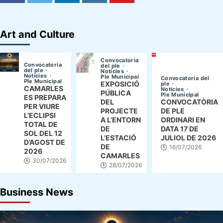
Art and Culture
Convocatoria
Convocatoria
del ple
del ple
Notícies
Notícies
Ple Municipal
Convocatoria del
Ple Municipal
EXPOSICIÓ
ple
CAMARLES
Notícies
PÚBLICA
Ple Municipal
ES PREPARA
DEL
CONVOCATÒRIA
PER VIURE
PROJECTE
DE PLE
L’ECLIPSI
A L’ENTORN
ORDINARI EN
TOTAL DE
DE
DATA 17 DE
SOL DEL 12
L’ESTACIÓ
JULIOL DE 2026
D’AGOST DE
DE
16/07/2026
2026
CAMARLES
30/07/2026
28/07/2026
Business News