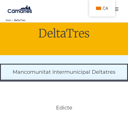
Vés
CA
al
contingut
Inici
DeltaTres
DeltaTres
Mancomunitat Intermunicipal Deltatres
Edicte