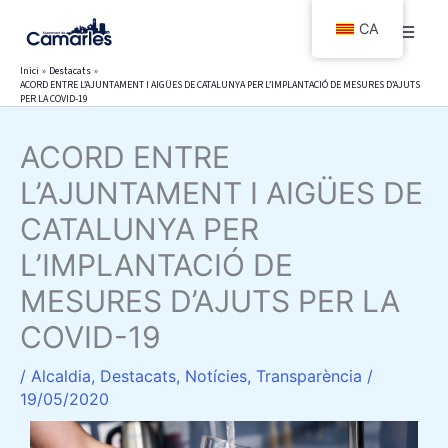
Vés
CA
al
contingut
Inici
Destacats
ACORD ENTRE L’AJUNTAMENT I AIGÜES DE CATALUNYA PER L’IMPLANTACIÓ DE MESURES D’AJUTS
PER LA COVID-19
ACORD ENTRE
L’AJUNTAMENT I AIGÜES DE
CATALUNYA PER
L’IMPLANTACIÓ DE
MESURES D’AJUTS PER LA
COVID-19
/
Alcaldia
,
Destacats
,
Notícies
,
Transparència
/
19/05/2020