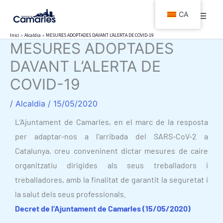
Vés
CA
al
contingut
Inici
Alcaldia
MESURES ADOPTADES DAVANT L’ALERTA DE COVID-19
MESURES ADOPTADES
DAVANT L’ALERTA DE
COVID-19
/
Alcaldia
/
15/05/2020
L’Ajuntament de Camarles, en el marc de la resposta
per adaptar-nos a l’arribada del SARS-CoV-2 a
Catalunya, creu conveninent dictar mesures de caire
organitzatiu dirigides als seus treballadors i
treballadores, amb la finalitat de garantit la seguretat i
la salut dels seus professionals.
Decret de l’Ajuntament de Camarles (15/05/2020)