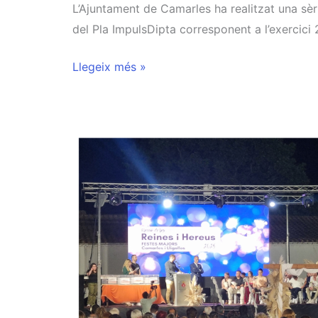
L’Ajuntament de Camarles ha realitzat una sèr
del Pla ImpulsDipta corresponent a l’exercic
Llegeix més »
EL
PLA
IMPULSDIPTA
DE
LA
DIPUTACIÓ
DE
TARRAGONA
HA