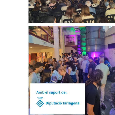
SUBVENCIONAT
ACTIVITATS
DE
CAMARLES
DINS
EL
PROGRAMA
DE
CULTURA,
EXERCICI
2025.