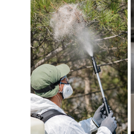
DE
LA
DIPUTACIÓ
DE
TARRAGONA
HA
SUBVENCIONAT
ACTIVITATS
DE
CAMARLES
DINS
EL
PROGRAMA
DE
SALUT