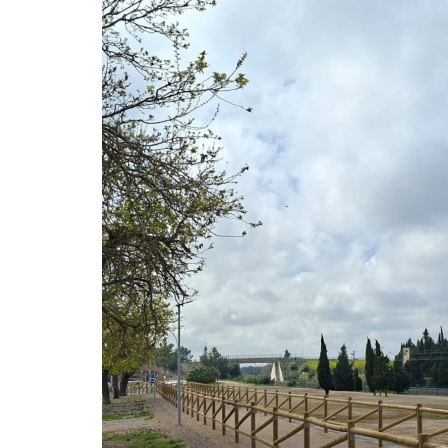
CAMARLES
IMPULSA
EL
TRAM
DE
LA
VIA
VERDA
AMB
EL
SUPORT
DE
LA
DIPUTACIÓ
DE
TARRAGONA.