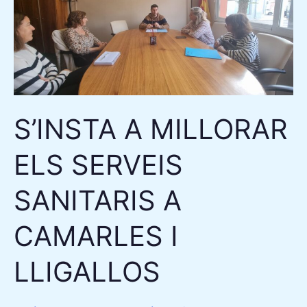
ELS
SERVEIS
SANITARIS
A
CAMARLES
I
S’INSTA A MILLORAR
LLIGALLOS
ELS SERVEIS
SANITARIS A
CAMARLES I
LLIGALLOS