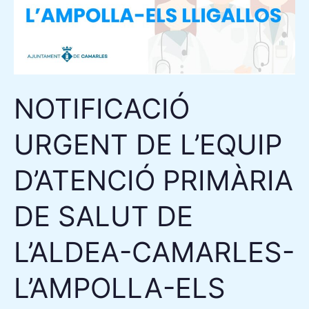
DE
SALUT
DE
L’ALDEA-
CAMARLES-
NOTIFICACIÓ
L’AMPOLLA-
URGENT DE L’EQUIP
ELS
LLIGALLOS
D’ATENCIÓ PRIMÀRIA
A
LA
DE SALUT DE
CIUTADANIA
L’ALDEA-CAMARLES-
L’AMPOLLA-ELS