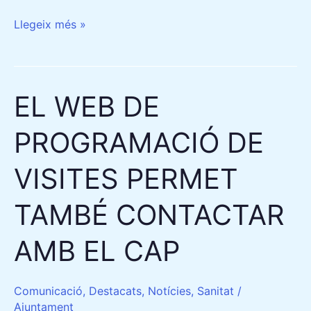
Llegeix més »
EL WEB DE
EL
WEB
PROGRAMACIÓ DE
DE
PROGRAMACIÓ
VISITES PERMET
DE
VISITES
TAMBÉ CONTACTAR
PERMET
TAMBÉ
AMB EL CAP
CONTACTAR
AMB
Comunicació
,
Destacats
,
Notícies
,
Sanitat
/
EL
Ajuntament