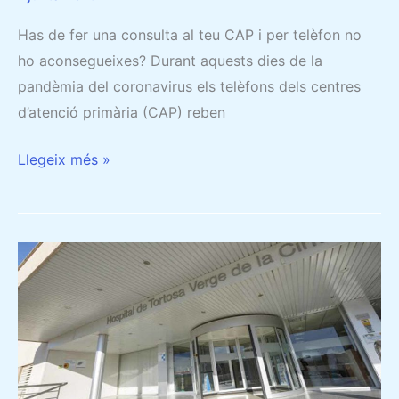
CAP
Has de fer una consulta al teu CAP i per telèfon no
ho aconsegueixes? Durant aquests dies de la
pandèmia del coronavirus els telèfons dels centres
d’atenció primària (CAP) reben
Llegeix més »
REORGANITZACIÓ
A
LES
TERRES
DE
L’EBRE