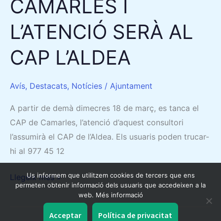
CAMARLES I
L’ATENCIÓ SERÀ AL
CAP L’ALDEA
Avís
,
Destacats
,
Notícies
/
Ajuntament
A partir de demà dimecres 18 de març, es tanca el
CAP de Camarles, l’atenció d’aquest consultori
l’assumirà el CAP de l’Aldea. Els usuaris poden trucar-
hi al 977 45 12
Us informem que utilitzem cookies de tercers que ens
Llegeix més »
permeten obtenir informació dels usuaris que accedeixen a la
web. Més informació
Acceptar
Política de privacitat