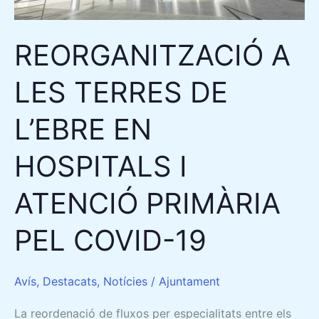
EN
HOSPITALS
REORGANITZACIÓ A
I
ATENCIÓ
LES TERRES DE
PRIMÀRIA
PEL
L’EBRE EN
COVID-
19
HOSPITALS I
ATENCIÓ PRIMÀRIA
PEL COVID-19
Avís
,
Destacats
,
Notícies
/
Ajuntament
La reordenació de fluxos per especialitats entre els