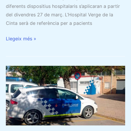
diferents dispositius hospitalaris s’aplicaran a partir
del divendres 27 de març. L’Hospital Verge de la
Cinta serà de referència per a pacients
Llegeix més »
ELS
COSSOS
DE
SEGURETAT
FAN
UN
EMOTIU
HOMENATGE