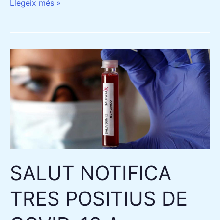
Llegeix més »
SALUT
NOTIFICA
TRES
POSITIUS
DE
COVID-
19
A
SALUT NOTIFICA
CAMARLES
TRES POSITIUS DE