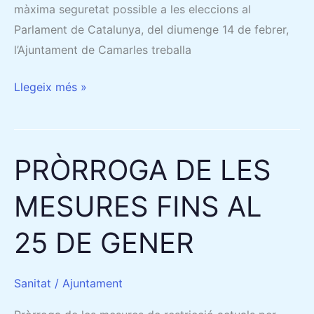
màxima seguretat possible a les eleccions al
Parlament de Catalunya, del diumenge 14 de febrer,
l’Ajuntament de Camarles treballa
Llegeix més »
PRÒRROGA DE LES
PRÒRROGA
DE
MESURES FINS AL
LES
MESURES
25 DE GENER
FINS
AL
25
Sanitat
/
Ajuntament
DE