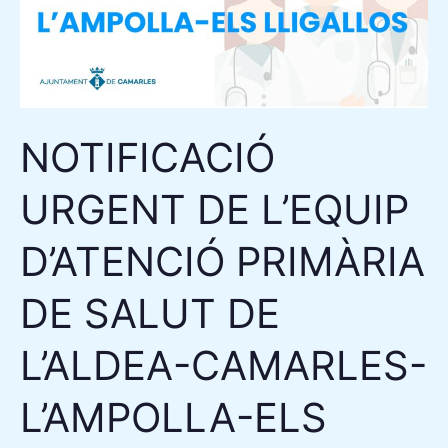
DE
SALUT
DE
L’ALDEA-
CAMARLES-
NOTIFICACIÓ
L’AMPOLLA-
URGENT DE L’EQUIP
ELS
LLIGALLOS
D’ATENCIÓ PRIMÀRIA
A
LA
DE SALUT DE
CIUTADANIA
L’ALDEA-CAMARLES-
L’AMPOLLA-ELS