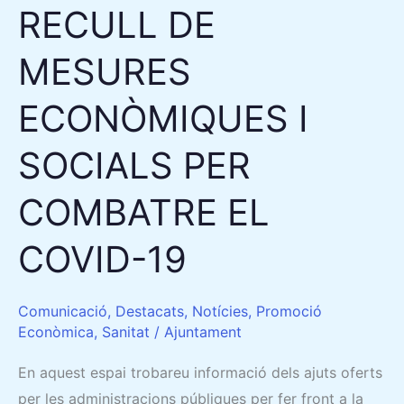
EL
RECULL DE
COVID-
19
MESURES
ECONÒMIQUES I
SOCIALS PER
COMBATRE EL
COVID-19
Comunicació
,
Destacats
,
Notícies
,
Promoció
Econòmica
,
Sanitat
/
Ajuntament
En aquest espai trobareu informació dels ajuts oferts
per les administracions públiques per fer front a la