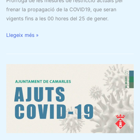
Pròrroga de les mesures de restricció actuals per
GENER
frenar la propagació de la COVID19, que seran
vigents fins a les 00 hores del 25 de gener.
Llegeix més »
RECULL
DE
MESURES
ECONÒMIQUES
I
SOCIALS
PER
COMBATRE