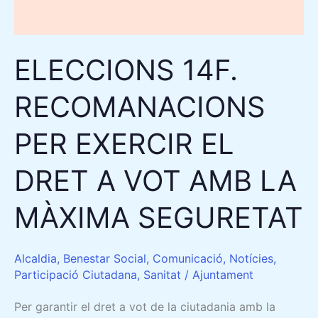
AMB
LA
MÀXIMA
ELECCIONS 14F.
SEGURETAT
RECOMANACIONS
PER EXERCIR EL
DRET A VOT AMB LA
MÀXIMA SEGURETAT
Alcaldia
,
Benestar Social
,
Comunicació
,
Notícies
,
Participació Ciutadana
,
Sanitat
/
Ajuntament
Per garantir el dret a vot de la ciutadania amb la