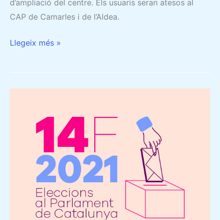
d’ampliació del centre. Els usuaris seran atesos al
CAP de Camarles i de l’Aldea.
Llegeix més »
ELECCIONS
14F.
RECOMANACIONS
PER
EXERCIR
EL
DRET
A
VOT