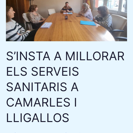
ELS
SERVEIS
SANITARIS
A
CAMARLES
I
S’INSTA A MILLORAR
LLIGALLOS
ELS SERVEIS
SANITARIS A
CAMARLES I
LLIGALLOS