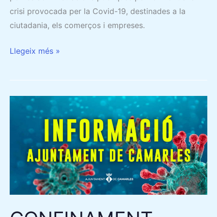
crisi provocada per la Covid-19, destinades a la
ciutadania, els comerços i empreses.
Llegeix més »
CONFINAMENT
PERIMETRAL
I
NOVES
RESTRICCIONS
PER
LA
COVID-
19