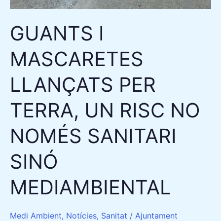
UN
RISC
GUANTS I
NO
NOMÉS
MASCARETES
SANITARI
SINÓ
LLANÇATS PER
MEDIAMBIENTAL
TERRA, UN RISC NO
NOMÉS SANITARI
SINÓ
MEDIAMBIENTAL
Medi Ambient
,
Notícies
,
Sanitat
/
Ajuntament