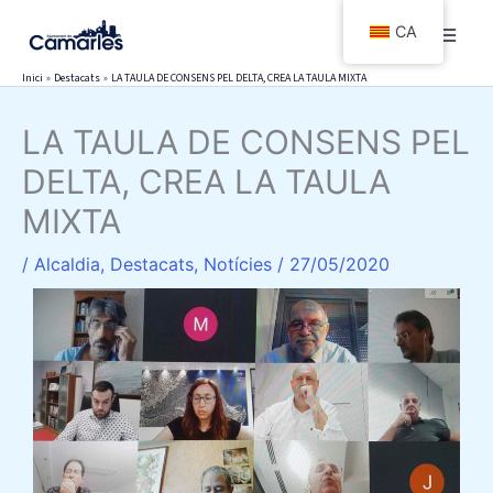
Vés
CA
al
contingut
Inici
Destacats
LA TAULA DE CONSENS PEL DELTA, CREA LA TAULA MIXTA
LA TAULA DE CONSENS PEL
DELTA, CREA LA TAULA
MIXTA
/
Alcaldia
,
Destacats
,
Notícies
/
27/05/2020