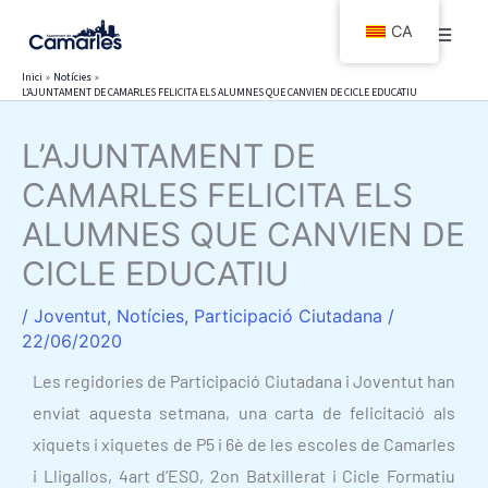
Vés
CA
al
contingut
Inici
Notícies
L’AJUNTAMENT DE CAMARLES FELICITA ELS ALUMNES QUE CANVIEN DE CICLE EDUCATIU
L’AJUNTAMENT DE
CAMARLES FELICITA ELS
ALUMNES QUE CANVIEN DE
CICLE EDUCATIU
/
Joventut
,
Notícies
,
Participació Ciutadana
/
22/06/2020
Les regidories de Participació Ciutadana i Joventut han
enviat aquesta setmana, una carta de felicitació als
xiquets i xiquetes de P5 i 6è de les escoles de Camarles
i Lligallos, 4art d’ESO, 2on Batxillerat i Cicle Formatiu