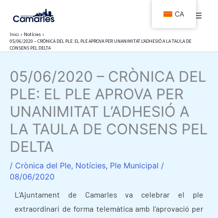
Vés
CA
al
contingut
Inici
Notícies
05/06/2020 – CRÒNICA DEL PLE: EL PLE APROVA PER UNANIMITAT L’ADHESIÓ A LA TAULA DE
CONSENS PEL DELTA
05/06/2020 – CRÒNICA DEL
PLE: EL PLE APROVA PER
UNANIMITAT L’ADHESIÓ A
LA TAULA DE CONSENS PEL
DELTA
/
Crònica del Ple
,
Notícies
,
Ple Municipal
/
08/06/2020
L’Ajuntament de Camarles va celebrar el ple
extraordinari de forma telemàtica amb l’aprovació per