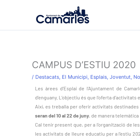
Vés
al
contingut
CAMPUS D’ESTIU 2020
/
Destacats
,
El Municipi
,
Esplais
,
Joventut
,
No
Les àrees d’Esplai de l’Ajuntament de Camarle
d’enguany. L’objectiu és que l’oferta d’activitats 
Així, es treballa per oferir activitats destinades a
seran del 10 al 22 de juny
, de manera telemàtica 
Cal tenir present que, per a l’organització de le
les activitats de lleure educatiu per a l’estiu 2