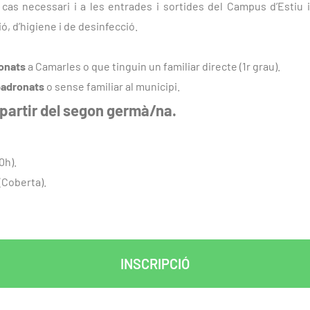
cas necessari i a les entrades i sortides del Campus d’Estiu i
ó, d’higiene i de desinfecció.
onats
a Camarles o que tinguin un familiar directe (1r grau).
adronats
o sense familiar al municipi.
partir del segon germà/na.
0h).
(Coberta).
INSCRIPCIÓ