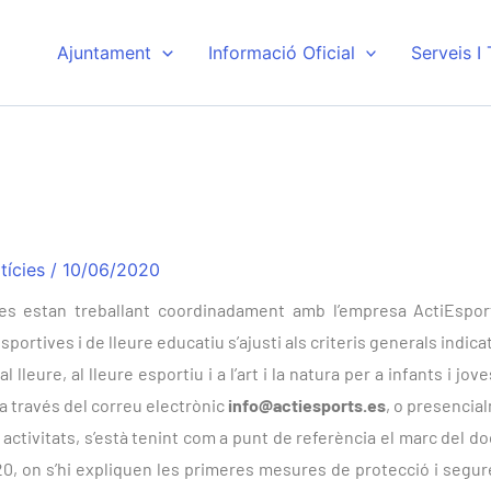
Ajuntament
Informació Oficial
Serveis I
tícies
/
10/06/2020
s estan treballant coordinadament amb l’empresa ActiEsports 
esportives i de lleure educatiu s’ajusti als criteris generals indic
l lleure, al lleure esportiu i a l’art i la natura per a infants i jov
a través del correu electrònic
info@actiesports.es
, o presenci
s activitats, s’està tenint com a punt de referència el marc del d
020, on s’hi expliquen les primeres mesures de protecció i segure