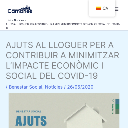
Vés
CA
al
contingut
Inici
Notícies
AJUTS AL LLOGUER PER A CONTRIBUIR A MINIMITZAR L’IMPACTE ECONÒMIC I SOCIAL DEL COVID-
19
AJUTS AL LLOGUER PER A
CONTRIBUIR A MINIMITZAR
L’IMPACTE ECONÒMIC I
SOCIAL DEL COVID-19
/
Benestar Social
,
Notícies
/
26/05/2020