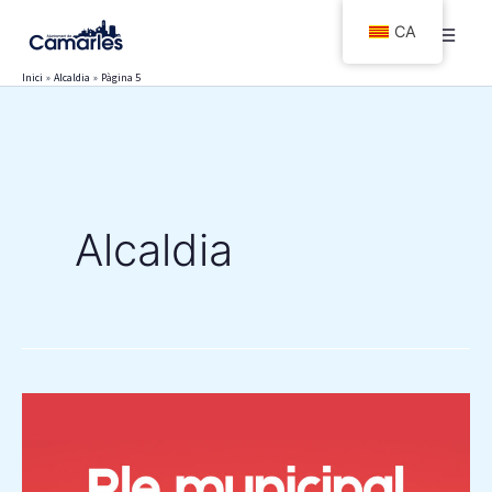
Vés
CA
al
contingut
Inici
Alcaldia
Pàgina 5
Alcaldia
CONVOCATÒRIA
DEL
PLE