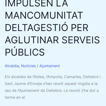
IMPULSEN LA
MANCOMUNITAT
DELTAGESTIÓ PER
AGLUTINAR SERVEIS
PÚBLICS
Alcaldia
,
Notícies
/
Ajuntament
Els alcaldes de l’Aldea, l’Ampolla, Camarles, Deltebre i
Sant Jaume d’Enveja s’han reunit aquest migdia a la
seu de l’Ajuntament de Deltebre. La reunió s’ha dut a
terme en el