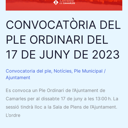
JUNY
DE
CONVOCATÒRIA DEL
2023
PLE ORDINARI DEL
17 DE JUNY DE 2023
Convocatoria del ple
,
Notícies
,
Ple Municipal
/
Ajuntament
Es convoca un Ple Ordinari de l’Ajuntament de
Camarles per al dissabte 17 de juny a les 13:00 h. La
sessió tindrà lloc a la Sala de Plens de l’Ajuntament.
L’ordre