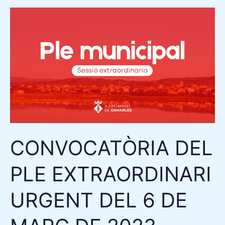
CONVOCATÒRIA
DEL
PLE
EXTRAORDINARI
URGENT
DEL
6
DE
MARÇ
CONVOCATÒRIA DEL
DE
2023
PLE EXTRAORDINARI
URGENT DEL 6 DE