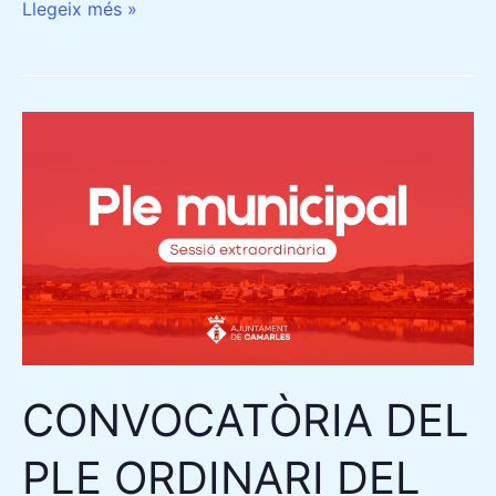
Llegeix més »
CONVOCATÒRIA
DEL
PLE
ORDINARI
DEL
14
DE
JUNY
DE
CONVOCATÒRIA DEL
2023
PLE ORDINARI DEL