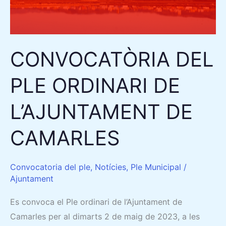
CONVOCATÒRIA DEL
PLE ORDINARI DE
L’AJUNTAMENT DE
CAMARLES
Convocatoria del ple
,
Notícies
,
Ple Municipal
/
Ajuntament
Es convoca el Ple ordinari de l’Ajuntament de
Camarles per al dimarts 2 de maig de 2023, a les