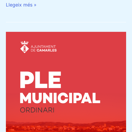
Llegeix més »
CONVOCATÒRIA
DEL
PLE
ORDINARI
DE
L’AJUNTAMENT
DE
CAMARLES