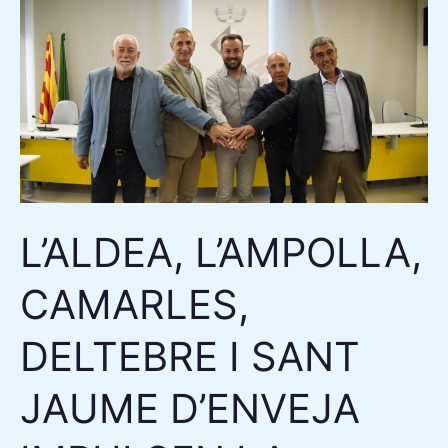
L’ALDEA,
L’AMPOLLA,
CAMARLES,
DELTEBRE
I
SANT
JAUME
D’ENVEJA
L’ALDEA, L’AMPOLLA,
IMPULSEN
LA
CAMARLES,
MANCOMUNITAT
DELTAGESTIÓ
DELTEBRE I SANT
PER
AGLUTINAR
JAUME D’ENVEJA
SERVEIS
PÚBLICS