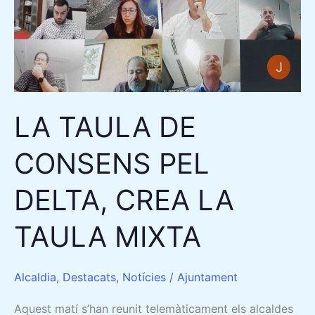
CONSENS
PEL
DELTA,
CREA
LA
TAULA
LA TAULA DE
MIXTA
CONSENS PEL
DELTA, CREA LA
TAULA MIXTA
Alcaldia
,
Destacats
,
Notícies
/
Ajuntament
Aquest matí s’han reunit telemàticament els alcaldes