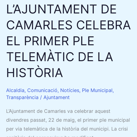
L’AJUNTAMENT DE
DE
LA
CAMARLES CELEBRA
HISTÒRIA
EL PRIMER PLE
TELEMÀTIC DE LA
HISTÒRIA
Alcaldia
,
Comunicació
,
Notícies
,
Ple Municipal
,
Transparència
/
Ajuntament
L’Ajuntament de Camarles va celebrar aquest
divendres passat, 22 de maig, el primer ple municipal
per via telemàtica de la història del municipi. La crisi