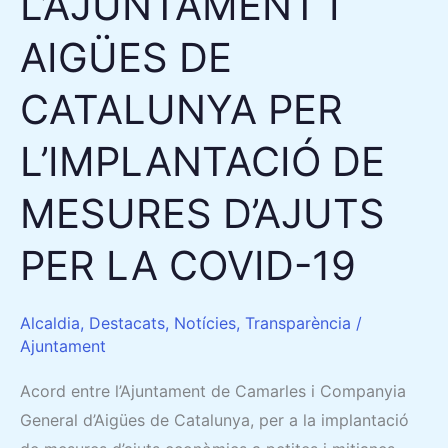
L’AJUNTAMENT I
MESURES
D’AJUTS
AIGÜES DE
PER
LA
CATALUNYA PER
COVID-
L’IMPLANTACIÓ DE
19
MESURES D’AJUTS
PER LA COVID-19
Alcaldia
,
Destacats
,
Notícies
,
Transparència
/
Ajuntament
Acord entre l’Ajuntament de Camarles i Companyia
General d’Aigües de Catalunya, per a la implantació