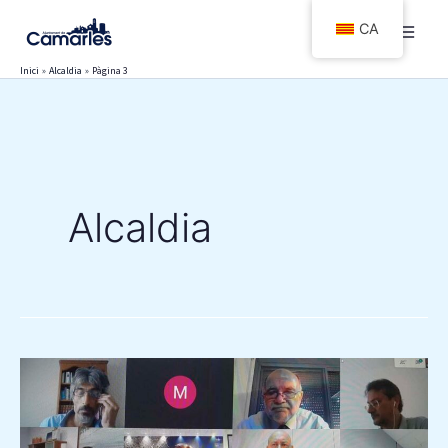
Vés
CA
al
contingut
Inici
Alcaldia
Pàgina 3
Alcaldia
LA
TAULA
DE