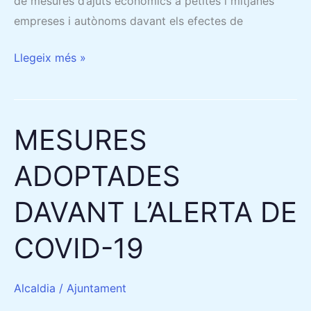
de mesures d’ajuts econòmics a petites i mitjanes
empreses i autònoms davant els efectes de
Llegeix més »
MESURES
MESURES
ADOPTADES
ADOPTADES
DAVANT
L’ALERTA
DAVANT L’ALERTA DE
DE
COVID-
COVID-19
19
Alcaldia
/
Ajuntament