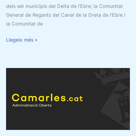
dels set municipis del Delta de l’Ebre; la Comunitat
General de Regants del Canal de la Dreta de l’Ebre i
la Comunitat de
Llegeix més »
L’AJUNTAMENT
DE
CAMARLES
CELEBRA
EL
PRIMER
PLE
TELEMÀTIC