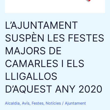
CAMARLES
I
ELS
L’AJUNTAMENT
LLIGALLOS
D’AQUEST
SUSPÈN LES FESTES
ANY
2020
MAJORS DE
CAMARLES I ELS
LLIGALLOS
D’AQUEST ANY 2020
Alcaldia
,
Avís
,
Festes
,
Notícies
/
Ajuntament