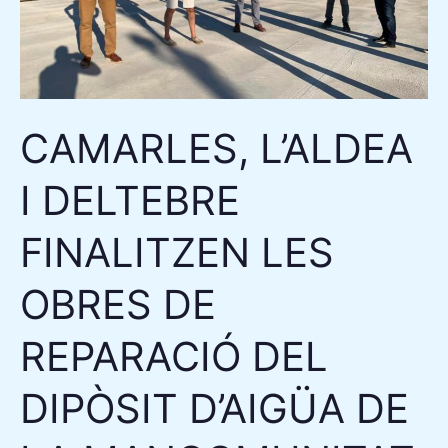
FINALITZEN
LES
OBRES
DE
REPARACIÓ
CAMARLES, L’ALDEA
DEL
DIPÒSIT
I DELTEBRE
D’AIGÜA
FINALITZEN LES
DE
LA
OBRES DE
MANCOMUNITAT
DELTA3
REPARACIÓ DEL
DIPÒSIT D’AIGÜA DE