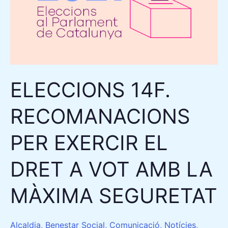
A
VOT
AMB
LA
MÀXIMA
ELECCIONS 14F.
SEGURETAT
RECOMANACIONS
PER EXERCIR EL
DRET A VOT AMB LA
MÀXIMA SEGURETAT
Alcaldia
,
Benestar Social
,
Comunicació
,
Notícies
,