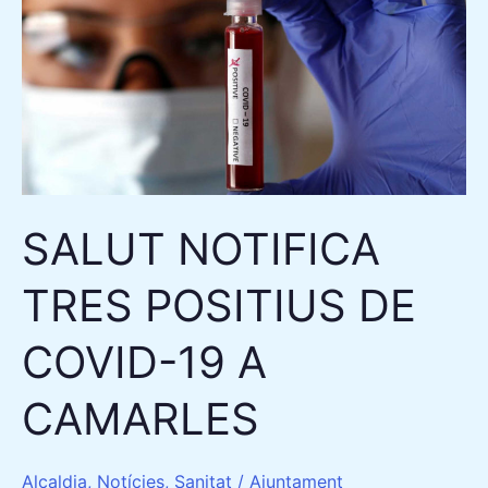
NOTIFICA
TRES
POSITIUS
DE
COVID-
19
A
SALUT NOTIFICA
CAMARLES
TRES POSITIUS DE
COVID-19 A
CAMARLES
Alcaldia
,
Notícies
,
Sanitat
/
Ajuntament