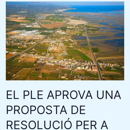
EL
PLE
APROVA
UNA
PROPOSTA
DE
RESOLUCIÓ
PER
A
LA
CELEBRACIÓ
EL PLE APROVA UNA
D’UNES
PROPOSTA DE
FESTES
MAJORS
RESOLUCIÓ PER A
ÚNIQUES