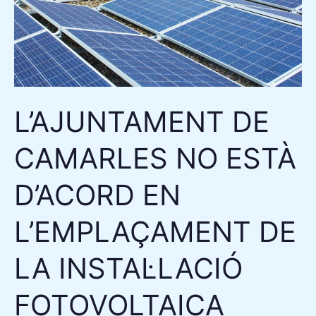
NO
ESTÀ
D’ACORD
EN
L’EMPLAÇAMENT
DE
L’AJUNTAMENT DE
LA
CAMARLES NO ESTÀ
INSTAL·LACIÓ
FOTOVOLTAICA
D’ACORD EN
«PARC
SOLAR
L’EMPLAÇAMENT DE
CAMARLES»
LA INSTAL·LACIÓ
FOTOVOLTAICA