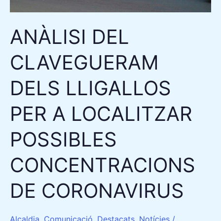
LOCALITZAR
POSSIBLES
ANÀLISI DEL
CONCENTRACIONS
DE
CLAVEGUERAM
CORONAVIRUS
DELS LLIGALLOS
PER A LOCALITZAR
POSSIBLES
CONCENTRACIONS
DE CORONAVIRUS
Alcaldia
,
Comunicació
,
Destacats
,
Notícies
/