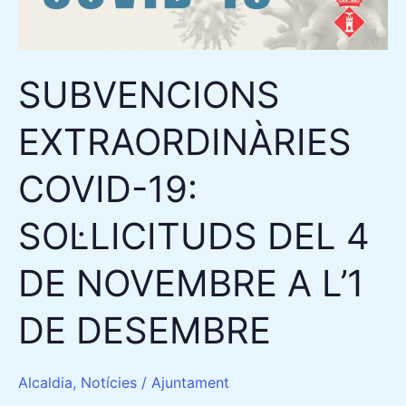
4
DE
NOVEMBRE
SUBVENCIONS
A
L’1
EXTRAORDINÀRIES
DE
COVID-19:
DESEMBRE
SOL·LICITUDS DEL 4
DE NOVEMBRE A L’1
DE DESEMBRE
Alcaldia
,
Notícies
/
Ajuntament