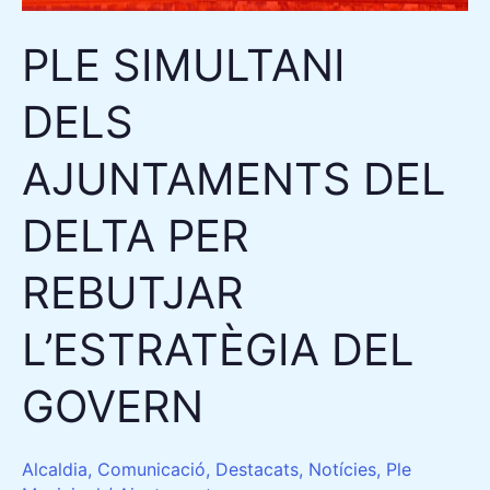
DELTA
PER
PLE SIMULTANI
REBUTJAR
L’ESTRATÈGIA
DELS
DEL
AJUNTAMENTS DEL
GOVERN
DELTA PER
REBUTJAR
L’ESTRATÈGIA DEL
GOVERN
Alcaldia
,
Comunicació
,
Destacats
,
Notícies
,
Ple