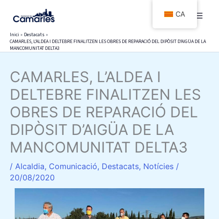
Vés
CA
al
contingut
Inici
Destacats
CAMARLES, L’ALDEA I DELTEBRE FINALITZEN LES OBRES DE REPARACIÓ DEL DIPÒSIT D’AIGÜA DE LA
MANCOMUNITAT DELTA3
CAMARLES, L’ALDEA I
DELTEBRE FINALITZEN LES
OBRES DE REPARACIÓ DEL
DIPÒSIT D’AIGÜA DE LA
MANCOMUNITAT DELTA3
/
Alcaldia
,
Comunicació
,
Destacats
,
Notícies
/
20/08/2020