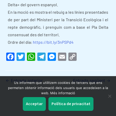
Delta» del govern espanyol.
En la moció es mostra el rebuig a les línies presentades
de per part del Ministeri per la Transició Ecològica i el
repte demogràfic, i prenguin com a base el Pla Delta
consensuat des del territori.
Ordre del dia:
https://bit.ly/3nPSPd4
F
T
W
T
M
E
C
a
w
h
el
e
m
o
c
itt
at
e
s
ai
p
e
er
s
gr
s
l
y
←
Entrada anterior
Entrada següent
→
Us informem que utilitzem cookies de tercers que ens
b
A
a
e
Li
permeten obtenir informació dels usuaris que accedeixen a la
web. Més informació
o
p
m
n
n
Acceptar
Política de privacitat
o
p
g
k
k
er