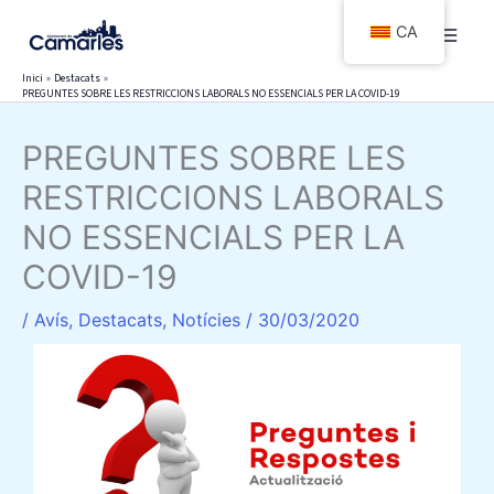
Vés
CA
al
contingut
Inici
Destacats
PREGUNTES SOBRE LES RESTRICCIONS LABORALS NO ESSENCIALS PER LA COVID-19
PREGUNTES SOBRE LES
RESTRICCIONS LABORALS
NO ESSENCIALS PER LA
COVID-19
/
Avís
,
Destacats
,
Notícies
/
30/03/2020