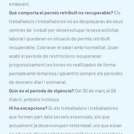
endavant.
Què comporta el permís retribuït no recuperable?
Els
treballadors i treballadores no es desplaçaran als seus
centres de treball per desenvolupar la seva activitat
laboral i quedaran en situació de permís retribuït
recuperable. Cobraran el salari amb normalitat. Quan
acabi el període de restriccions recuperaran
progressivament les hores no realitzades de forma
pactada amb l’empresa i garantint sempre els períodes
de descans diari i setmanal.
Quin és el període de vigència?
Del 30 de març al 09
d’abril, ambdós inclosos
Hi ha excepcions?
Sí, els treballadors i treballadores
que formen part dels serveis essencials, els que
actualment ja desenvolupen teletreball, els que estan
en situació d’incapacitat temporal (baixa per malaltia) o