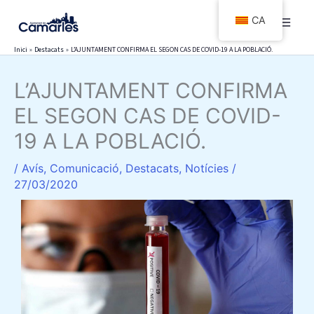
Vés
CA
al
contingut
Inici
Destacats
L’AJUNTAMENT CONFIRMA EL SEGON CAS DE COVID-19 A LA POBLACIÓ.
L’AJUNTAMENT CONFIRMA
EL SEGON CAS DE COVID-
19 A LA POBLACIÓ.
/
Avís
,
Comunicació
,
Destacats
,
Notícies
/
27/03/2020