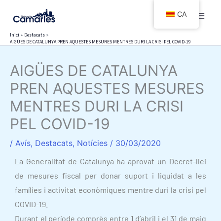
Vés
CA
al
contingut
Inici
Destacats
AIGÜES DE CATALUNYA PREN AQUESTES MESURES MENTRES DURI LA CRISI PEL COVID-19
AIGÜES DE CATALUNYA
PREN AQUESTES MESURES
MENTRES DURI LA CRISI
PEL COVID-19
/
Avís
,
Destacats
,
Notícies
/
30/03/2020
La Generalitat de Catalunya ha aprovat un Decret-llei
de mesures fiscal per donar suport i liquidat a les
famílies i activitat econòmiques mentre duri la crisi pel
COVID-19.
Durant el període comprès entre 1 d’abril i el 31 de maig