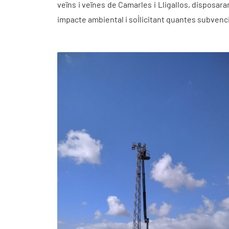
veïns i veïnes de Camarles i Lligallos, disposa
impacte ambiental i sol·licitant quantes subven