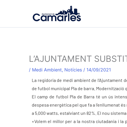
Vés
al
contingut
L’AJUNTAMENT SUBSTI
/
Medi Ambient
,
Notícies
/
14/09/2021
La regidoria de medi ambient de l’Ajuntament de
de futbol municipal Pla de barra. Modernització 
El camp de futbol Pla de Barra té un ús inten
despesa energètica pel que fa a l’enllumenat é
a 5.000 watts, estalviant un 82%. El nou sistema d
«Volem el millor per a la nostra ciutadania i 