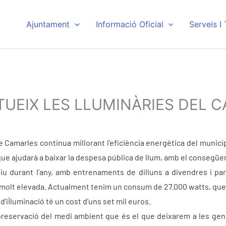
Ajuntament
Informació Oficial
Serveis I
TUEIX LES LLUMINÀRIES DEL 
 Camarles continua millorant l’eficiència energètica del municip
que ajudarà a baixar la despesa pública de llum, amb el consegüen
siu durant l’any, amb entrenaments de dilluns a divendres i pa
s molt elevada. Actualment tenim un consum de 27.000 watts, qu
’il·luminació té un cost d’uns set mil euros.
la preservació del medi ambient que és el que deixarem a les ge