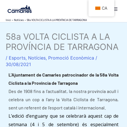
Vés
CA
al
contingut
Inici
Notícies
58a VOLTA CICLISTA A LA PROVÍNCIA DE TARRAGONA
58a VOLTA CICLISTA A LA
PROVÍNCIA DE TARRAGONA
/
Esports
,
Notícies
,
Promoció Econòmica
/
30/08/2021
L’Ajuntament de Camarles patrocinador de la 58a Volta
Ciclista a la Província de Tarragona
Des de 1908 fins a l’actualitat, la nostra província acull i
celebra un cop a l’any la Volta Ciclista de Tarragona,
sent un referent de l’esport català i internacional.
L’edició d’enguany que se celebrarà aquest cap de
setmana (4 i 5 de setembre) és especialment