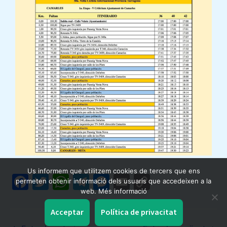
Us informem que utilitzem cookies de tercers que ens
F
T
W
T
M
E
C
permeten obtenir informació dels usuaris que accedeixen a la
web. Més informació
a
w
h
el
e
m
o
c
itt
at
e
s
ai
p
Acceptar
Política de privacitat