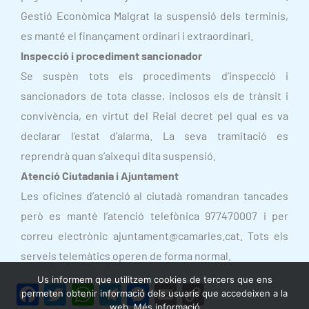
Gestió Econòmica Malgrat la suspensió dels terminis,
es manté el finançament ordinari i extraordinari.
Inspecció i procediment sancionador
Se suspèn tots els procediments d’inspecció i
sancionadors de tota classe, inclosos els de trànsit i
convivència, en virtut del Reial decret pel qual es va
declarar l’estat d’alarma. La seva tramitació es
reprendrà quan s’aixequi dita suspensió.
Atenció Ciutadania i Ajuntament
Les oficines d’atenció al ciutadà romandran tancades
però es manté l’atenció telefònica 977470007 i per
correu electrònic ajuntament@camarles.cat. Tots els
serveis telemàtics operen de forma normal.
Us informem que utilitzem cookies de tercers que ens
F
T
W
T
M
E
C
permeten obtenir informació dels usuaris que accedeixen a la
web. Més informació