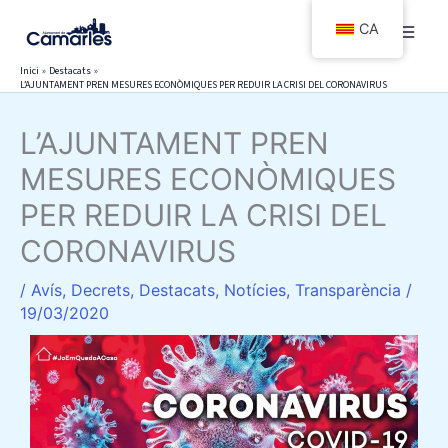
Vés
CA
al
contingut
Inici
Destacats
L’AJUNTAMENT PREN MESURES ECONÒMIQUES PER REDUIR LA CRISI DEL CORONAVIRUS
L’AJUNTAMENT PREN
MESURES ECONÒMIQUES
PER REDUIR LA CRISI DEL
CORONAVIRUS
/
Avís
,
Decrets
,
Destacats
,
Notícies
,
Transparència
/
19/03/2020