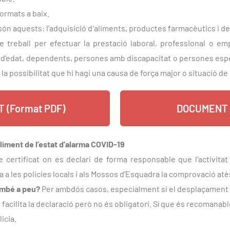
ormats a baix.
n aquests: l’adquisició d’aliments, productes farmacèutics i de 
 treball per efectuar la prestació laboral, professional o emp
 d’edat, dependents, persones amb discapacitat o persones esp
 possibilitat que hi hagi una causa de força major o situació de n
 (Format PDF)
DOCUMENT 
liment de l’estat d’alarma COVID-19
 certificat on es declari de forma responsable que l’activitat 
lita a les policies locals i als Mossos d’Esquadra la comprovació a
ambé a peu?
Per ambdós casos, especialment si el desplaçament és
acilita la declaració però no és obligatori. Sí que és recomanabl
icia.