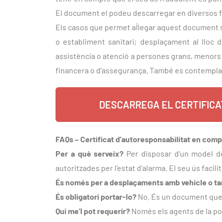
El document el podeu descarregar en diversos f
Els casos que permet al·legar aquest document só
o establiment sanitari; desplaçament al lloc de
assistència o atenció a persones grans, menors
financera o d’assegurança. També es contempla la
DESCARREGA EL CERTIFICAT
FAQs – Certificat d’autoresponsabilitat en comp
Per a què serveix?
Per disposar d’un model de
autoritzades per l’estat d’alarma. El seu ús faci
És només per a desplaçaments amb vehicle o t
És obligatori portar-lo?
No. És un document que f
Qui me’l pot requerir?
Només els agents de la pol