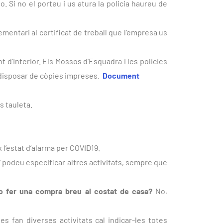
. Si no el porteu i us atura la policia haureu de
ementari al certificat de treball que l’empresa us
 d’Interior. Els Mossos d’Esquadra i les policies
n disposar de còpies impreses.
Document
s tauleta.
 l’estat d’alarma per COVID19.
t” podeu especificar altres activitats, sempre que
o fer una compra breu al costat de casa?
No,
 fan diverses activitats cal indicar-les totes