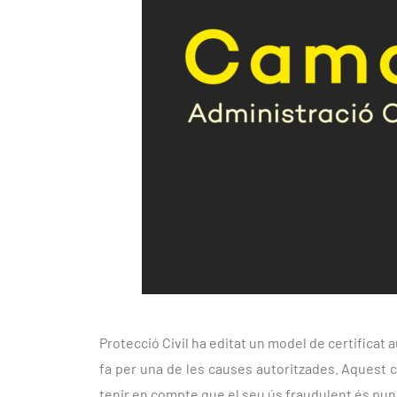
Protecció Civil ha editat un model de certificat 
fa per una de les causes autoritzades. Aquest cer
tenir en compte que el seu ús fraudulent és pun