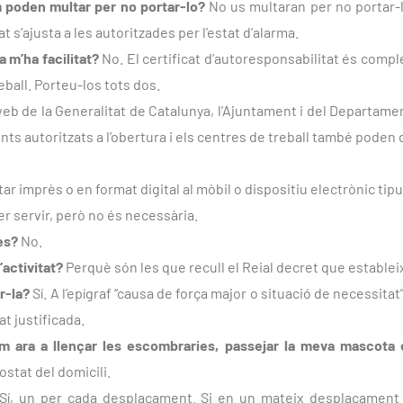
Em poden multar per no portar-lo?
No us multaran per no portar-lo
t s’ajusta a les autoritzades per l’estat d’alarma.
a m’ha facilitat?
No. El certificat d’autoresponsabilitat és compl
eball. Porteu-los tots dos.
eb de la Generalitat de Catalunya, l’Ajuntament i del Departament
nts autoritzats a l’obertura i els centres de treball també pode
ar imprès o en format digital al mòbil o dispositiu electrònic tipu
fer servir, però no és necessària.
rès?
No.
activitat?
Perquè són les que recull el Reial decret que estableix
ar-la?
Sí. A l’epígraf “causa de força major o situació de necessita
t justificada.
m ara a llençar les escombraries, passejar
la meva mascota 
stat del domicili.
Sí, un per cada desplaçament. Si en un mateix desplaçament es