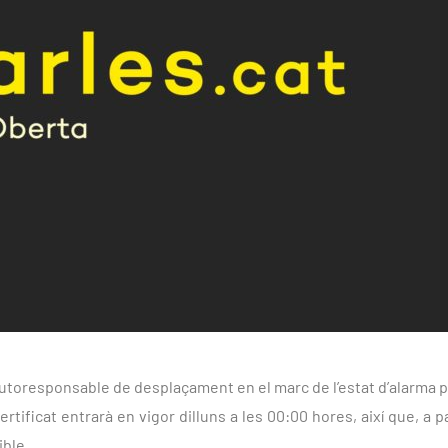
autoresponsable de desplaçament en el marc de l’estat d’alarma pe
tificat entrarà en vigor dilluns a les 00:00 hores, així que, a par
ible.