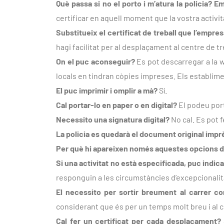
Què passa si no el porto i m’atura la policia? 
certificar en aquell moment que la vostra activita
Substitueix el certificat de treball que l’empres
hagi facilitat per al desplaçament al centre de tr
On el puc aconseguir?
Es pot descarregar a la w
locals en tindran còpies impreses. Els establime
El puc imprimir i omplir a mà?
Sí.
Cal portar-lo en paper o en digital?
El podeu port
Necessito una signatura digital?
No cal. Es pot 
La policia es quedarà el document original imp
Per què hi apareixen només aquestes opcions d’
Si una activitat no està especificada, puc indic
responguin a les circumstàncies d’excepcionalita
El necessito per sortir breument al carrer co
considerant que és per un temps molt breu i al co
Cal fer un certificat per cada desplaçament?