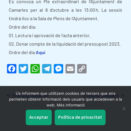
Es convoca un Ple extraordinari de l’Ajuntament de
Camarles per al 8 d’octubre a les 13:00 h. La sessió
tindrà lloc a la Sala de Plens de l’Ajuntament.
Ordre del dia:
01. Lectura i aprovació de l’acta anterior.
02. Donar compte de la liquidació del pressupost 2023.
Ordre del dia
Aquí
F
T
W
T
M
E
C
a
w
h
el
e
m
o
c
itt
at
e
s
ai
p
Us informem que utilitzem cookies de tercers que ens
e
er
s
gr
s
l
y
←
Entrada anterior
Entrada següent
→
permeten obtenir informació dels usuaris que accedeixen a la
b
A
a
e
Li
web. Més informació
o
p
m
n
n
Acceptar
Política de privacitat
o
p
g
k