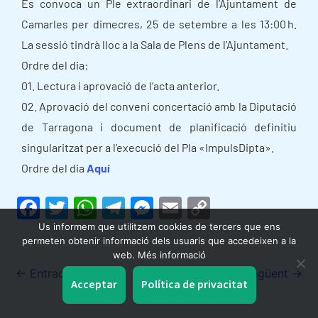
Es convoca un Ple extraordinari de l’Ajuntament de
Camarles per dimecres, 25 de setembre a les 13:00 h.
La sessió tindrà lloc a la Sala de Plens de l’Ajuntament.
Ordre del dia:
01. Lectura i aprovació de l’acta anterior.
02. Aprovació del conveni concertació amb la Diputació
de Tarragona i document de planificació definitiu
singularitzat per a l’execució del Pla «ImpulsDipta».
Ordre del dia
Aquí
F
T
W
T
M
E
C
a
w
h
el
e
m
o
Us informem que utilitzem cookies de tercers que ens
permeten obtenir informació dels usuaris que accedeixen a la
c
itt
at
e
s
ai
p
web. Més informació
e
er
s
gr
s
l
y
←
Entrada anterior
Entrada següent
→
Acceptar
Política de privacitat
b
A
a
e
Li