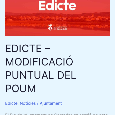
PUNTUAL
DEL
POUM
EDICTE –
MODIFICACIÓ
PUNTUAL DEL
POUM
Edicte
,
Notícies
/
Ajuntament
El Ple de l’Ajuntament de Camarles en sessió de data