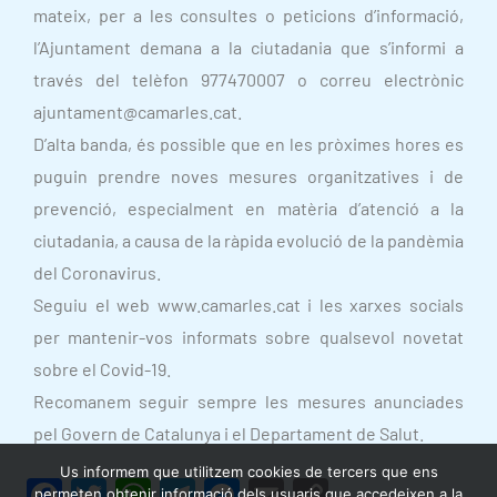
mateix, per a les consultes o peticions d’informació,
l’Ajuntament demana a la ciutadania que s’informi a
través del telèfon 977470007 o correu electrònic
ajuntament@camarles.cat.
D’alta banda, és possible que en les pròximes hores es
puguin prendre noves mesures organitzatives i de
prevenció, especialment en matèria d’atenció a la
ciutadania, a causa de la ràpida evolució de la pandèmia
del Coronavirus.
Seguiu el web www.camarles.cat i les xarxes socials
per mantenir-vos informats sobre qualsevol novetat
sobre el Covid-19.
Recomanem seguir sempre les mesures anunciades
pel Govern de Catalunya i el Departament de Salut.
Us informem que utilitzem cookies de tercers que ens
F
T
W
T
M
E
C
permeten obtenir informació dels usuaris que accedeixen a la