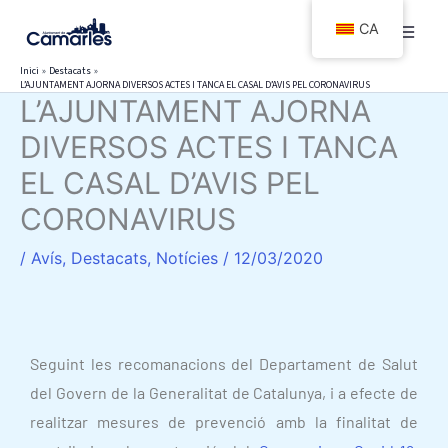
Vés
CA
al
contingut
Inici
Destacats
L’AJUNTAMENT AJORNA DIVERSOS ACTES I TANCA EL CASAL D’AVIS PEL CORONAVIRUS
L’AJUNTAMENT AJORNA
DIVERSOS ACTES I TANCA
EL CASAL D’AVIS PEL
CORONAVIRUS
/
Avís
,
Destacats
,
Notícies
/
12/03/2020
Seguint les recomanacions del Departament de Salut
del Govern de la Generalitat de Catalunya, i a efecte de
realitzar mesures de prevenció amb la finalitat de