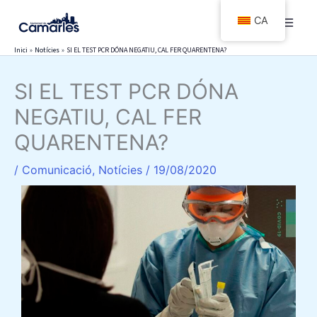
Vés
CA
al
contingut
Inici
Notícies
SI EL TEST PCR DÓNA NEGATIU, CAL FER QUARENTENA?
SI EL TEST PCR DÓNA
NEGATIU, CAL FER
QUARENTENA?
/
Comunicació
,
Notícies
/
19/08/2020